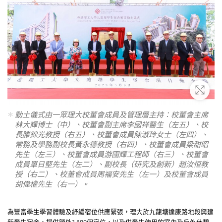
放大
動土儀式由一眾理大校董會成員及管理層主持：校董會主席
林大輝博士（中）、校董會副主席李國祥醫生（左五）、校
長滕錦光教授（右五）、校董會成員陳淑玲女士（左四）、
常務及學務副校長黃永德教授（右四）、校董會成員梁甜昭
先生（左三）、校董會成員游國輝工程師（右三）、校董會
成員單日堅先生（左二）、副校長（研究及創新）趙汝恒教
授（右二）、校董會成員周福安先生（左一）及校董會成員
胡偉權先生（右一）。
為豐富學生學習體驗及紓緩宿位供應緊張，理大於九⿓塘達康路地段興建