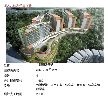
理大九⿓塘學生宿舍
九⿓塘達康路
位置
約50,200 平方⽶
總樓面面積
幢數
4
合共提供宿位
1,680
包括飯堂、多用途室、休息室、音樂室、健身室和
設施
康樂室
預計完工時間
2028