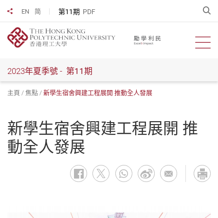
跳
開
第11期
PDF
EN
简
分享到
到
主
要
開啟
內
容
2023年夏季號 -
第11期
主頁
焦點
新學生宿舍興建工程展開 推動全人發展
新學生宿舍興建工程展開 推
動全人發展