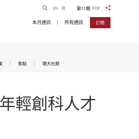
開啟搜尋
第11期
PDF
EN
简
分享到
本月通訊
所有通訊
訂閱
業
焦點
理大社群
勵年輕創科人才