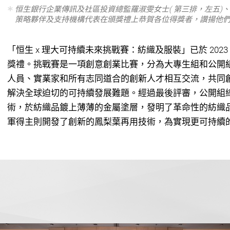
恒生銀行企業傳訊及社區投資總監羅淑雯女士( 第三排，左五)、
策略夥伴及支持機構代表在頒獎禮上恭賀各位得獎者，讚揚他
「恒生 x 理大可持續未來挑戰賽：紡織及服裝」已於 2023 
獎禮。挑戰賽是一項創意創業比賽，分為大專生組和公開
人員、實業家和所有志同道合的創新人才相互交流，共同
解決全球迫切的可持續發展難題。經過最後評審，公開組
術，於紡織品鍍上薄薄的金屬塗層，發明了革命性的紡織
軍得主則開發了創新的鳳梨葉再用技術，為實現更可持續