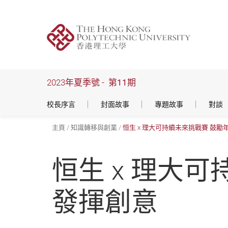
跳
到
主
要
內
容
2023年夏季號 -
第11期
校長序言
封面故事
專題故事
對談
主頁
知識轉移與創業
恒生 x 理大可持續未來挑戰賽 鼓
恒生 x 理大
發揮創意