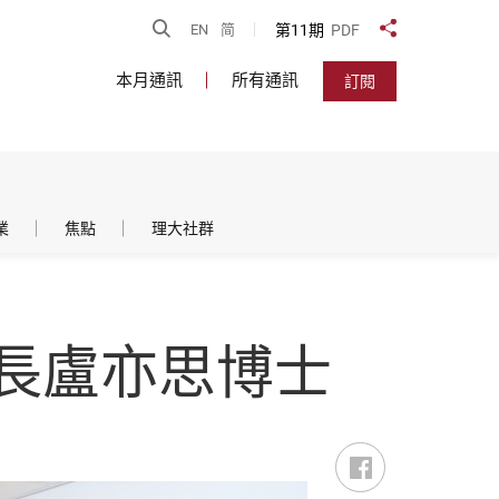
開啟搜尋
第11期
PDF
EN
简
分享到
本月通訊
所有通訊
訂閱
業
焦點
理大社群
長盧亦思博士