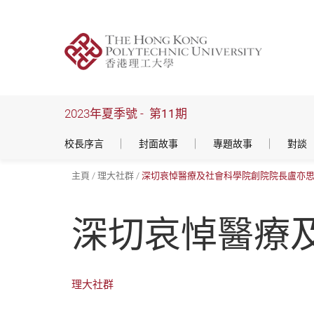
跳
到
主
要
內
容
2023年夏季號 -
第11期
校長序言
封面故事
專題故事
對談
主頁
理大社群
深切哀悼醫療及社會科學院創院院長盧亦
深切哀悼醫療
理大社群