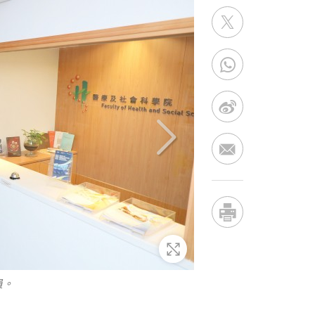
放大
員。