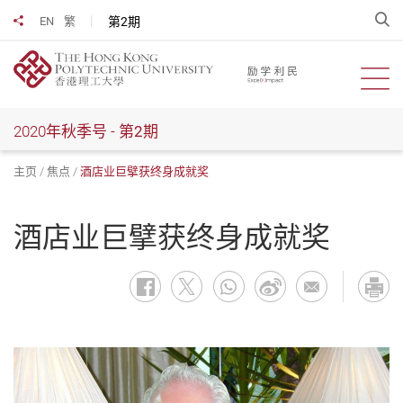
跳
开
第2期
EN
繁
分享到
到
主
要
开启
内
容
2020年秋季号 -
第2期
主页
焦点
酒店业巨擘获终身成就奖
酒店业巨擘获终身成就奖