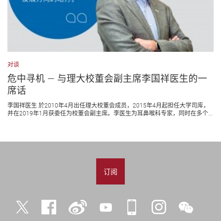
对谈
危中寻机 ― 与理大校董会副主席李国祥医生的一
席话
李国祥医生 於2010年4月出任理大校董会成员，2015年4月起担任大学司库，
并在2019年1月获委任为校董会副主席。李医生为耳鼻喉科专家，同时在多个...
订阅
Twitter
Facebook
微
YouTube
iPolyU
Instagram
微
博
信