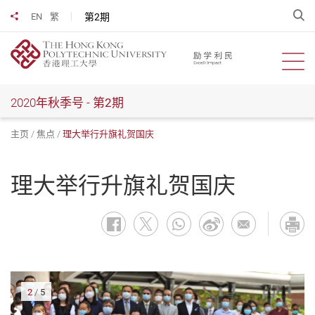
跳
开
第2期
EN
繁
分享到
到
主
要
开启
内
容
2020年秋季号 -
第2期
主页
焦点
理大举行升旗礼贺国庆
理大举行升旗礼贺国庆
2
/
5