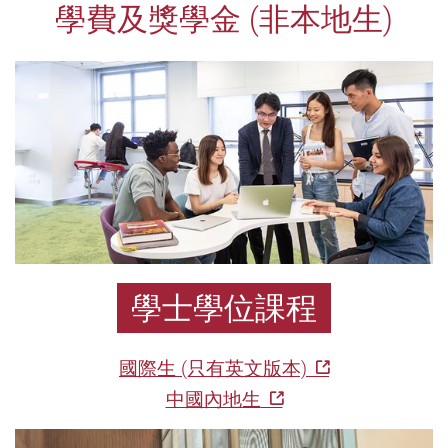
計
學費及獎學金 (非本地生)
劃
資
格,
學
費
學士學位課程
及
國際生 (只有英文版本)
中國內地生
獎