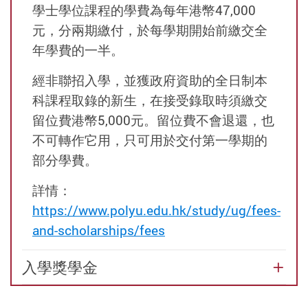
學士學位課程的學費為每年港幣47,000
大
元，分兩期繳付，於每學期開始前繳交全
年學費的一半。
學
經非聯招入學，並獲政府資助的全日制本
科課程取錄的新生，在接受錄取時須繳交
-
留位費港幣5,000元。留位費不會退還，也
不可轉作它用，只可用於交付第一學期的
學
部分學費。
生
詳情：
https://www.polyu.edu.hk/study/ug/fees-
資
and-schol
ar
ships/fees
入學獎學金
助