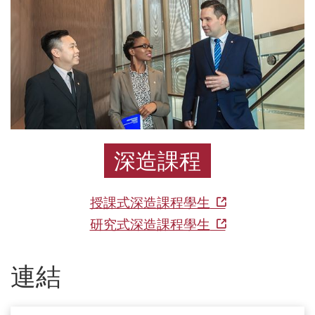
學
金
香
港
理
深造課程
工
大
授課式深造課程學生
學
研究式深造課程學生
提
供
連結
多
種
類