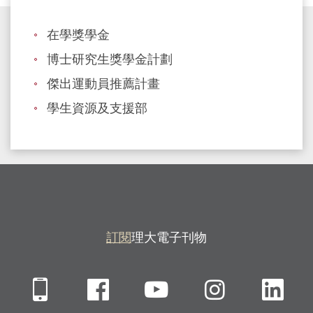
型
在學獎學金
的
獎
博士研究生獎學金計劃
學
傑出運動員推薦計畫
金，
學生資源及支援部
以
嘉
許
在
學
術
訂閱
理大電子刊物
或
非
學
Mobile
Facebook
YouTube
Instagra
Li
術