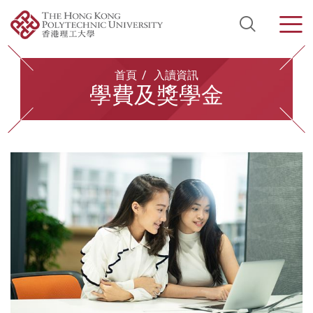
Open Si
Men
Start main content
首頁
入讀資訊
學費及獎學金