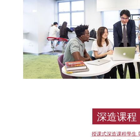
划
香
港
理
工
大
学
（The
Hong
Kong
深造课程
Polytechnic
University），
授课式深造课程學生
简