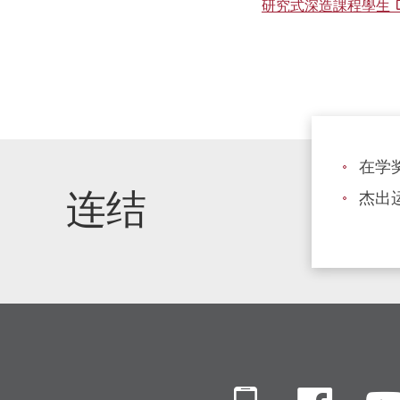
研究式深造課程學生
称
“港
理
大”、
“PolyU”，
有
在学
逾
连结
杰出
80
年
的
辉
煌
历
史，
是