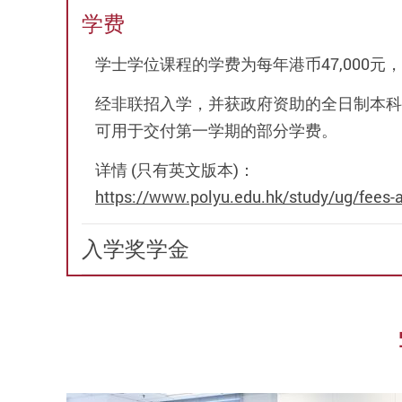
学费
大
学士学位课程的学费为每年港币47,000
学
经非联招入学，并获政府资助的全日制本科
学
可用于交付第一学期的部分学费。
费
详情 (只有英文版本)：
https://www.polyu.edu.hk/study/ug/fees-
及
入学奖学金
奖
学
金
计