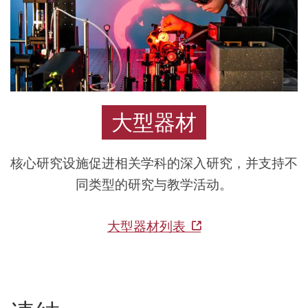
转
化
成
具
影
大型器材
响
力
的
核心研究设施促进相关学科的深入研究，并支持不
发
同类型的研究与教学活动。
明。
理
大型器材列表
大
成
立
多