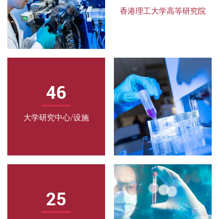
科
香港理工大学高等研究院
研
究
实
验
46
室
大学研究中心/设施
为
社
会
创
造
25
福