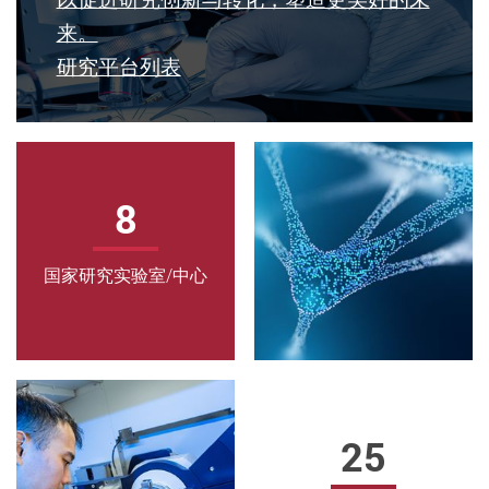
流
来。
研究平台列表
研
究
型
大
8
学
拥
国家研究实验室/中心
有
多
个
跨
25
学