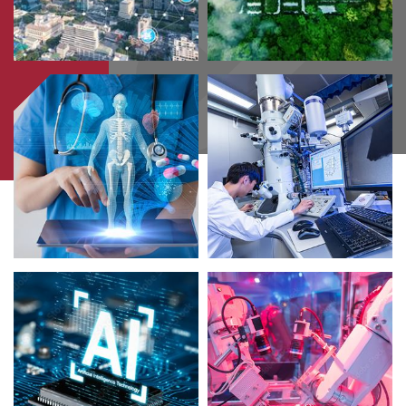
大
学，
跻
身
全
球
百
强
学
府
之
列。
港
理
大