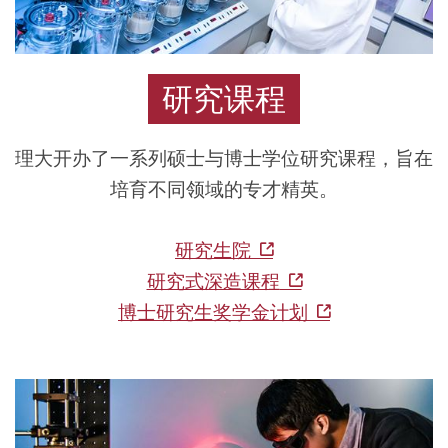
并
通
过
研究课程
跨
学
科
理大开办了一系列硕士与博士学位研究课程，旨在
合
培育不同领域的专才精英。
作，
将
研究生院
卓
研究式深造课程
越
博士研究生奖学金计划
的
研
究
成
就