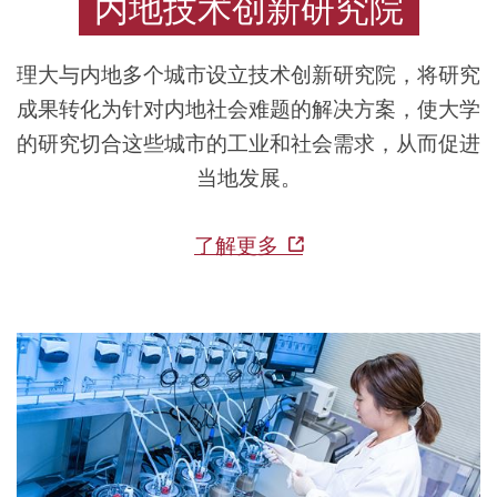
内地技术创新研究院
可
持
理大与内地多个城市设立技术创新研究院，将研究
续
成果转化为针对内地社会难题的解决方案，使大学
发
的研究切合这些城市的工业和社会需求，从而促进
展
当地发展。
的
明
了解更多
天。
我
们
发
掘
新
知
识，