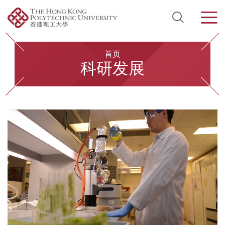
Open Si
Men
Start main content
首页
科研发展