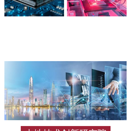
致
力
从
事
跨
学
科
研
究，
创
造
新
发
明，
建
设