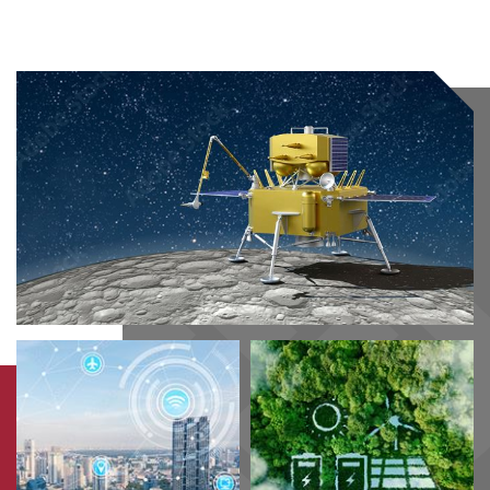
80
年
的
辉
煌
历
史，
是
世
界
一
流
的
研
究
型