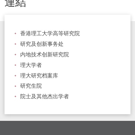
連結
间
研
究
实
香港理工大学高等研究院
验
研究及创新事务处
室
内地技术创新研究院
及
研
理大学者
究
理大研究档案库
设
研究生院
施，
院士及其他杰出学者
建
立
了
有
利