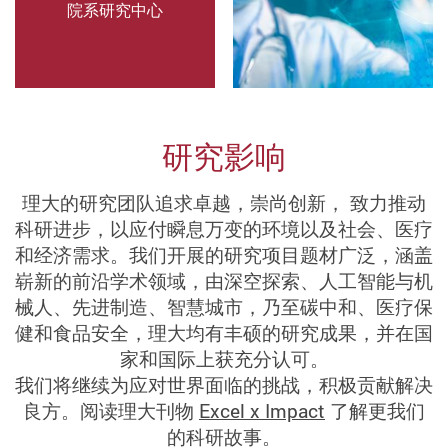
院系研究中心
祉
香
港
理
研究影响
工
大
理大的研究团队追求卓越，崇尚创新， 致力推动
学
科研进步，以应付瞬息万变的环境以及社会、医疗
（The
和经济需求。我们开展的研究项目题材广泛，涵盖
Hong
崭新的前沿学术领域，由深空探索、人工智能与机
Kong
械人、先进制造、智慧城市，乃至碳中和、医疗保
健和食品安全，理大均有丰硕的研究成果，并在国
Polytechnic
家和国际上获充分认可。
University）
我们将继续为应对世界面临的挑战，积极贡献解决
有
良方。阅读理大刊物
Excel x Impact
了解更我们
逾
的科研故事。