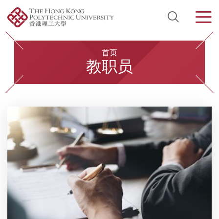
Open Si
Men
Start main content
首页
教职员