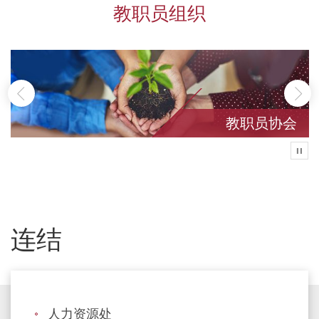
教职员组织
前一页
后
教职员协会
播放
连结
人力资源处