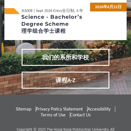
2026年6月22日
网上申请及程序示范
JS3008 | Sept 2026 Entry
全日制, 4 年
Science - Bachelor’s
Degree Scheme
3
专才招生计划
理学组合学士课程
3D综合评估入学计划
我们的系所和学校
4
招生政策
本科组合学士课程
课程特色
课程A-Z
身体有残障及疾病人士
双重学籍
重新入学
学生宿舍
Sitemap
Privacy Policy Statement
Accessibility
非本地生服务及活动
转校
Terms of Use
Contact Us
5
Copyright © 2025 The Hong Kong Polytechnic University. All
费用/奖学金