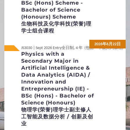
BSc (Hons) Scheme -
Non-Local
Non-Local
內地应届高考生
內地应届高考生
Bachelor of Science
(Honours) Scheme
无需附加文件
生物科技及化学科技(荣誉)理
学士组合课程
1
入学要求
2026年6月22日
JS3030 | Sept 2026 Entry
全日制, 4 年 (包括一年级共同课程)
Physics with a
基本入学资格
入学要求总览
Secondary Major in
Artificial Intelligence &
去年热门专业课程
Data Analytics (AIDA) /
Innovation and
2
入学申请
Entrepreneurship (IE) -
BSc (Hons) - Bachelor of
非本地申请人的定义
未满十八岁的学生
Science (Honours)
物理学(荣誉)理学士副主修人
申请办法及注意事项
申请学生签证手续
工智能及数据分析 / 创新及创
业
所需附加文件
查询方法