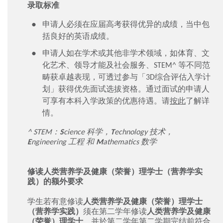
录取标准
申请人必须在应届高考获得优异的成绩，当中包
括良好的英语成绩。
申请人如在学术或其他非学术领域，如体育、文
化艺术、领导才能及社会服务、STEM^ 等不同范
畴获卓越表现，可透过参与「3D综合评估入学计
划」获得优先面试选拔资格。通过面试的申请人
可享有本科入学政策的优惠待遇。请
按此
了解详
情。
^ STEM：
S
cience 科学，
T
echnology 技术，
E
ngineering 工程 和
M
athematics 数学
修读人类营养学及健康（荣誉）理学士（营养学实
践）的额外要求
学生若有意修读
人类营养学及健康（荣誉）理学士
（营养学实践）
须在第二学年修读
人类营养学及健康
（荣誉）理学士
，并於第二学年第二学期完结前符合