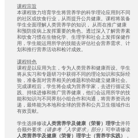
课程宗旨
本课程致力培育学生将营养学的科学理论应用到不同
的社区或饮食行业，从而提升公共健康。课程将装备
学生全面理解人类营养学的知识， 从而在推广健康
和预防疫病上发挥重要的角色。透过深入了解营养素
和饮食习惯在生物化学、生理学和社会上发挥保健作
用，学生能运用所学的技能去评估社会营养需求、计
划和推行营养活动和检讨成效。
课程特色
课程是以应用为主，专为人类营养和健康而设。学生
将从实习和专题研习中获得不同的理论知识和实际经
验，准备面对营养相关的难题和协助建立健康社会。
完成课程后，学生将会成为营养学家，去进行循证实
践、持续进修和推广营养健康，他们会运用所学的技
能和知识与不同界别小组合作和沟通，将营养资讯传
递，最终能为本地和全球的营养和公共卫生领域作出
有效贡献。
学生选择修读
人类营养学及健康（荣誉）理学士
并符
合额外要求
（请参考「入学要求」部分）
可申请修读
人类营养学及健康（荣誉）理学士（营养学实践）
，