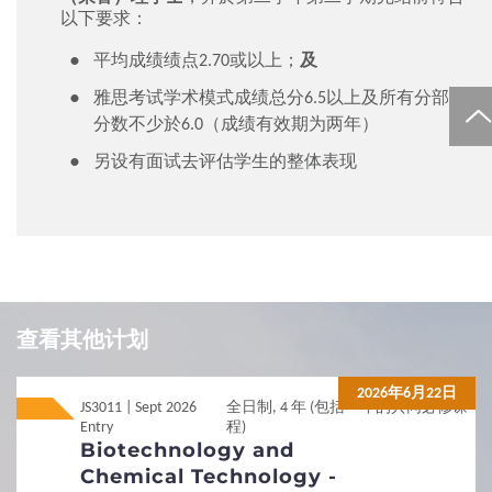
以下要求：
平均成绩绩点2.70或以上；
及
雅思考试学术模式成绩总分6.5以上及所有分部
分数不少於6.0（成绩有效期为两年）
另设有面试去评估学生的整体表现
Local
Local
JUPAS
JUPAS
查看其他计划
Local
Local
Non-JUPAS Year 1
Non-JUPAS Year 1
2026年6月22日
JS3011 | Sept 2026
全日制, 4 年 (包括一年的共同必修课
Entry
程)
International / Other
Biotechnology and
Non-Local
Non-Local
International / Other Qualification
Qualification
Chemical Technology -