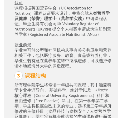
认可
课程根据英国营养学会（UK Association for
Nutrition）课程认证要求设计，并将会就
人类营养学
及健康（荣誉）理学士（营养学实践）
申请课程认
证。毕业生将有机会向UK Voluntary Register of
Nutritionists (UKVRN) 提交个人档案申请成为注册副营
养学家 (Registered Associate Nutritionist, ANutr)
就业前景
毕业生可於公型和社区机构从事有关公共卫生和营养
相关工作，包括医疗服务、教育、食品或营养行业，
毕业生若有意在营养学范畴中继续进修，可以选择修
读本地或海外大学的深造课程。
课程结构
所有理学院学生将修读一年级共同课程，其中涵盖科
学专业生涯导向 、基础科学、统计学以及一些大学
核心课程（General University Requirements）科目和
自由选修（Free Elective）科目。在第一学年第二学
期，学生将根据自己未来的专业，选择第二学年起所
修读的主修科目（食品科技与食物安全 / 人类营养学
及健康）。学生将有机会就选择的主修课程进行面试