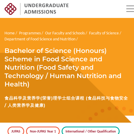
Skip
to
main
Breadcrumb
Home
Programmes
Our Faculty and Schools
Faculty of Science
content
Department of Food Science and Nutrition
Bachelor of Science (Honours)
Scheme in Food Science and
Nutrition (Food Safety and
Technology / Human Nutrition and
Health)
食品科学及营养学(荣誉)理学士组合课程 (食品科技与食物安全
/ 人类营养学及健康)
JUPAS
Non-JUPAS Year 1
International / Other Qualification