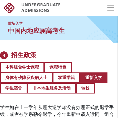
Skip
to
重新入学
main
中国内地应届高考生
content
招生政策
4
本科组合学士课程
课程特色
身体有残障及疾病人士
双重学籍
重新入学
学生宿舍
非本地生服务及活动
转校
学生如在上一学年从理大退学却没有办理正式的退学手
续，或者被学系勒令退学，今年重新申请入读同一组合