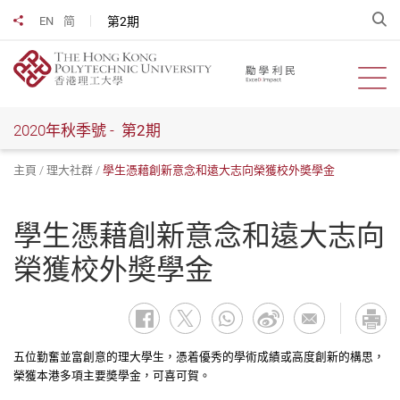
跳
開
第2期
EN
简
分享到
到
主
要
開啟
內
容
2020年秋季號 -
第2期
主頁
理大社群
學生憑藉創新意念和遠大志向榮獲校外奬學金
學生憑藉創新意念和遠大志向
榮獲校外奬學金
五位勤奮並富創意的理大學生，憑着優秀的學術成績或高度創新的構思，
榮獲本港多項主要奬學金，可喜可賀。