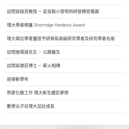
訪問容啟亮教授 ― 從自製小發明到研發精密儀器
理大學者榮獲 Shortridge Hardesty Award
理大兩位學者獲授予研資局高級研究學者及研究學者名銜
訪問施偉斌先生 ― 公路醫生
訪問吳傑莊博士 ― 薪火相傳
迎接新學年
熱愛化驗工作 理大新生趨近夢想
數學尖子在理大茁壯成長