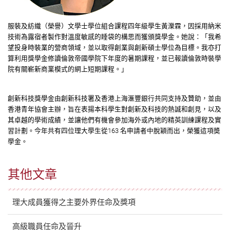
服裝及紡織（榮譽）文學士學位組合課程四年級學生
黃濼霖
，因採用納米
技術為露宿者製作對溫度敏感的睡袋的構思而獲頒獎學金。她說：「我希
望投身時裝業的營商領域，並以取得創業與創新碩士學位為目標。我亦打
算利用獎學金修讀倫敦帝國學院下年度的暑期課程，並已報讀倫敦時裝學
院有關嶄新商業模式的網上短期課程。」
創新科技獎學金由創新科技署及香港上海滙豐銀行共同支持及贊助，並由
香港青年協會主辦，旨在表揚本科學生對創新及科技的熱誠和創見，以及
其卓越的學術成績，並讓他們有機會參加海外或內地的精英訓練課程及實
習計劃。今年共有四位理大學生從163 名申請者中脫穎而出，榮獲這項奬
學金。
其他文章
理大成員獲得之主要外界任命及獎項
高級職員任命及晉升