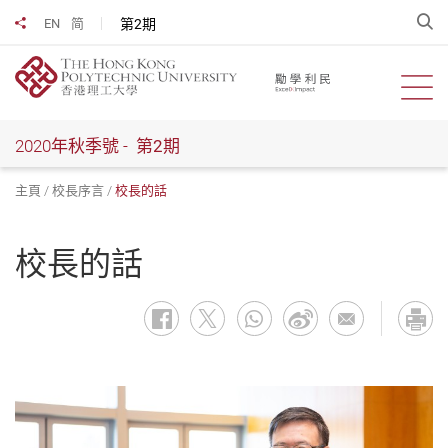
跳
開
第2期
EN
简
分享到
到
主
要
開啟
內
容
2020年秋季號 -
第2期
主頁
校長序言
校長的話
校長的話