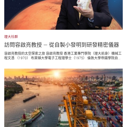
理大社群
訪問容啟亮教授 ― 從自製小發明到研發精密儀器
容啟亮教授的太空探索之旅 容啟亮教授 香港工業專門學院（理大前身）機械工
程文憑 （1970） 布萊頓大學電子工程理學士（1975） 倫敦大學帝國學院自...