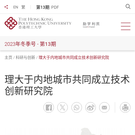
跳
开
第13期
PDF
EN
繁
分享到
到
主
要
开启
内
容
2023年冬季号 -
第13期
主页
科研与创新
理大于内地城市共同成立技术创新研究院
理大于内地城市共同成立技术
创新研究院