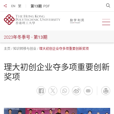
跳
开
第13期
PDF
EN
繁
分享到
到
主
要
开启
内
容
2023年冬季号 -
第13期
主页
知识转移与创业
理大初创企业夺多项重要创新奖项
理大初创企业夺多项重要创新
奖项