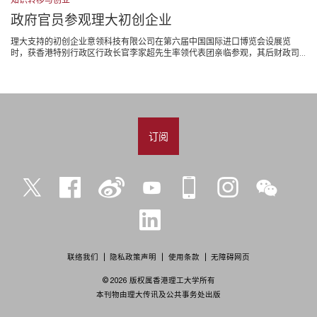
知识转移与创业
政府官员参观理大初创企业
理大支持的初创企业意领科技有限公司在第六届中国国际进口博览会设展览
时，获香港特别行政区行政长官李家超先生率领代表团亲临参观，其后财政司...
订阅
Twitter
Facebook
微
YouTube
iPolyU
Instagram
微
博
信
LinkedIn
联络我们
隐私政策声明
使用条款
无障碍网页
© 2026 版权属香港理工大学所有
本刊物由理大传讯及公共事务处出版