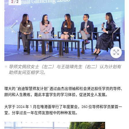
2
/
2
大
放大
导师文佩欣女士（左二）与王珑璋先生（右二）认为计划有
助师友间互相学习。
理大的 “启迪智慧师友计划” 透过由杰出领袖和社会贤达担任学员的导师、
顾问和人生教练，藉此丰富学生的学习体验，促进其全人发展。
大学于 2024 年 1 月在唯港荟举行了年度聚会，260 位导师和学员聚首一
堂，分享过去一年在师友旅程中的种种发现。