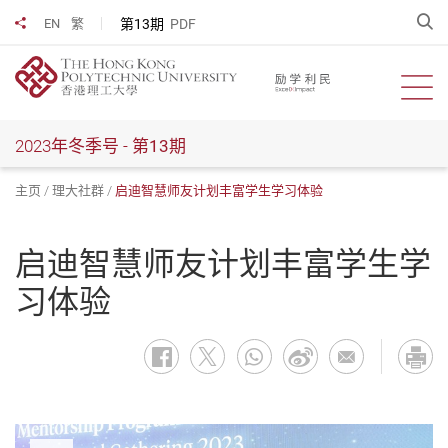
跳
开
第13期
PDF
EN
繁
分享到
到
主
要
开启
内
容
2023年冬季号 -
第13期
主页
理大社群
启迪智慧师友计划丰富学生学习体验
启迪智慧师友计划丰富学生学
习体验