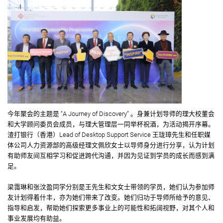
今年聚会的主题是 “A Journey of Discovery” 。身兼计划导师的理大校董会
和大学顾问委员会成员，与理大管理层一同举杯祝酒，为活动揭开序幕。
渣打银行（香港）Lead of Desktop Support Service 王珑璋先生和任职媒
体公司人力资源部的高级经理文佩欣女士以导师身分进行分享，认为计划
有助师友间互相学习和促进跨代沟通，并因为见证到学员的成长而感到满
足。
梁霭琳和张汶盈同学分别是王先生和文女士带领的学员，她们认为参加师
友计划得着什丰，亦为她们带来了改变。她们归功于导师所给予的意见、
指导和启发，帮助她们探索更多事业上的可能性和拓阔视野，对其个人和
事业发展均有助益。