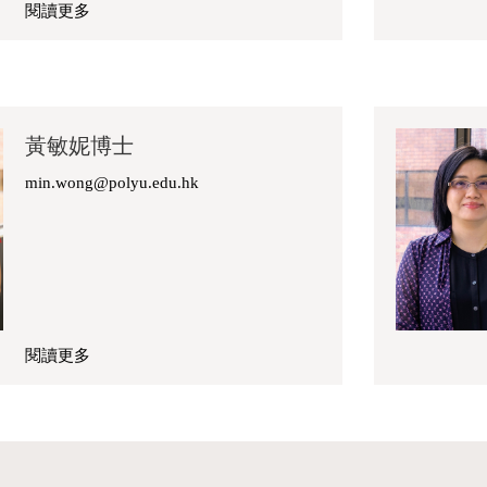
閱讀更多
關
於
張
偲
偲
黃敏妮博士
博
士
min.wong@polyu.edu.hk
閱讀更多
關
於
黃
敏
妮