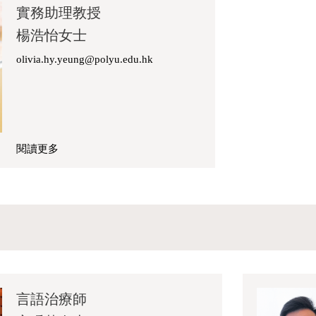
實務助理教授
女
楊浩怡女士
士
olivia.hy.yeung@polyu.edu.hk
閱讀更多
關
於
楊
浩
怡
女
士
言語治療師