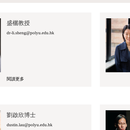
盛欐教授
dr-li.sheng@polyu.edu.hk
閱讀更多
關
於
盛
欐
教
劉啟欣博士
授
dustin.lau@polyu.edu.hk