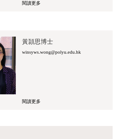
閱讀更多
關
於
鄺
伊
蘭
黃頴思博士
博
士
winsyws.wong@polyu.edu.hk
閱讀更多
關
於
黃
頴
思