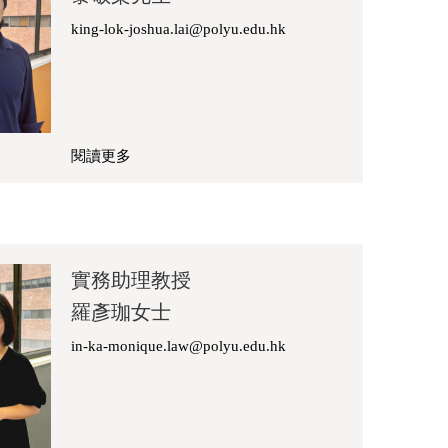
king-lok-joshua.lai@polyu.edu.hk
閱讀更多
關
於
黎
敬
樂
實務助理教授
先
羅彥珈女士
生
in-ka-monique.law@polyu.edu.hk