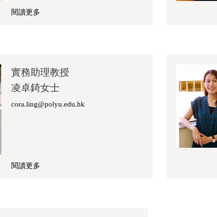
閱讀更多
關
於
林
幸
澄
實務助理教授
女
凌卓錡女士
士
cora.ling@polyu.edu.hk
閱讀更多
關
於
凌
卓
錡