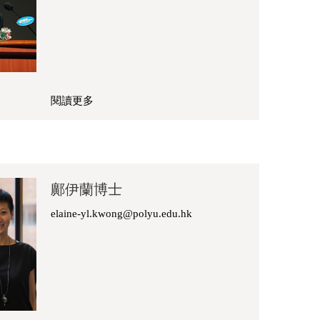
閱讀更多
關
於
梁
文
德
鄺伊蘭博士
博
士
elaine-yl.kwong@polyu.edu.hk