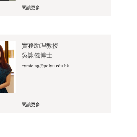
閱讀更多
關
於
羅
彥
珈
實務助理教授
女
吳詠儀博士
士
cymie.ng@polyu.edu.hk
閱讀更多
關
於
吳
詠
儀