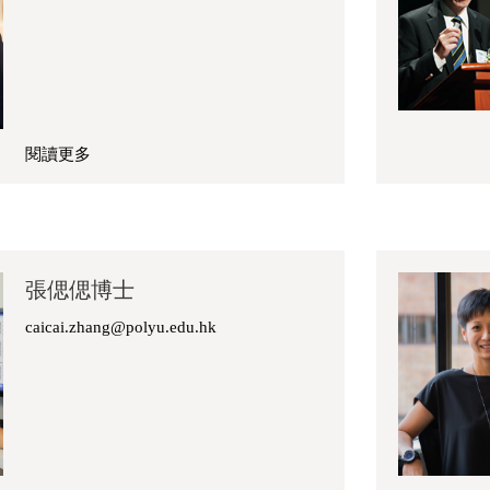
閱讀更多
關
於
劉
啟
欣
張偲偲博士
博
士
caicai.zhang@polyu.edu.hk