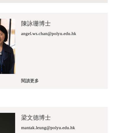
陳詠珊博士
angel.ws.chan@polyu.edu.hk
閱讀更多
關
於
陳
詠
珊
梁文德博士
博
士
mantak.leung@polyu.edu.hk