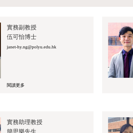
博
士
實務副教授
伍可怡博士
janet-hy.ng@polyu.edu.hk
閱讀更多
關
於
伍
可
怡
實務助理教授
博
簡思樂先生
士