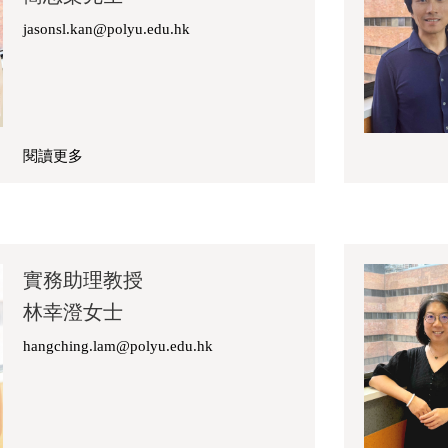
jasonsl.kan@polyu.edu.hk
閱讀更多
關
於
簡
思
樂
實務助理教授
先
林幸澄女士
生
hangching.lam@polyu.edu.hk