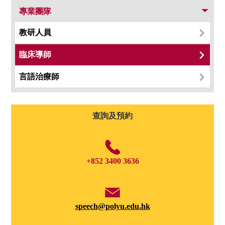
專業團隊
教研人員
臨床導師
伍
何
簡
林
羅
黎
凌
吳
楊
言語治療師
可
衍
思
幸
彥
敬
卓
詠
浩
怡
銳
樂
澄
珈
樂
錡
儀
怡
博
先
先
女
女
先
女
博
女
查詢及預約
士
生
生
士
士
生
士
士
士
+852 3400 3636
speech@polyu.edu.hk