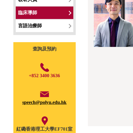
臨床導師
伍
何
簡
林
羅
黎
凌
吳
楊
言語治療師
可
衍
思
幸
彥
敬
卓
詠
浩
怡
銳
樂
澄
珈
樂
錡
儀
怡
博
先
先
女
女
先
女
博
女
查詢及預約
士
生
生
士
士
生
士
士
士
+852 3400 3636
speech@polyu.edu.hk
紅磡香港理工大學EF701室