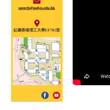
治
speech@polyu.edu.hk
療
紅磡香港理工大學EF701室