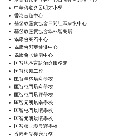
中華傳道會呂明才小學
香港言聽中心
基督教靈實協會日間社區康復中心
基督教靈實協會翠林智樂居
協康會秦石中心
協康會郭葉鍊洪中心
協康會水邊圍中心
匡智地區言語治療服務隊
匡智松嶺二校
匡智翠林晨崗學校
匡智屯門晨崗學校
匡智屯門晨輝學校
匡智元朗晨樂學校
匡智屯門晨曦學校
匡智元朗晨曦學校
匡智張玉瓊晨輝學校
香港明愛復康服務