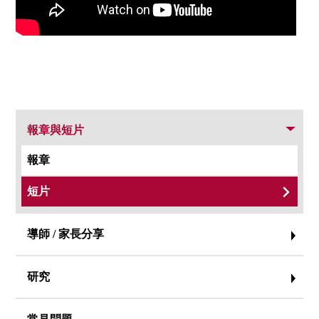
報章與短片
報章
短片
香
香
香
香港
導師 / 家長分享
港
港
港
理工
理
理
理
大學
研究
工
工
工
言語
大
大
大
治療
學
學
學
所-