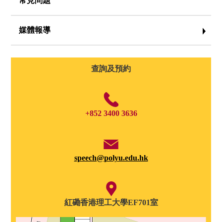
常見問題
言
言
言
言語
語
語
語
治療
媒體報導
治
治
治
碩士
療
療
療
課程
所
所
所
2018
查詢及預約
-
-
-
什
口
服
麼
吃
務
是
簡
+852 3400 3636
言
介
語
治
speech@polyu.edu.hk
療
紅磡香港理工大學EF701室