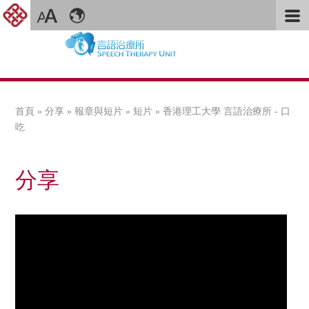
首頁
»
分享
»
報章與短片
»
短片
» 香港理工大學 言語治療所 - 口
您在這裡
吃
分享