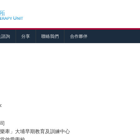
及諮詢
分享
聯絡我們
合作夥伴
):
司
樂牽」大埔早期教育及訓練中心
堂啟愛學校