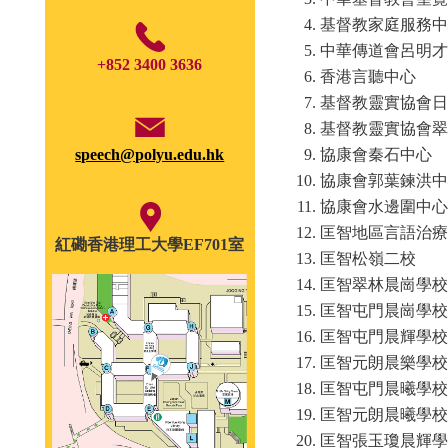
基督教家庭服務中
中華傳道會呂明才
+852 3400 3636
香港言聽中心
基督教靈實協會日
基督教靈實協會翠
speech@polyu.edu.hk
協康會秦石中心
協康會郭葉鍊洪中
協康會水邊圍中心
匡智地區言語治療
紅磡香港理工大學EF701室
匡智松嶺二校
匡智翠林晨崗學校
匡智屯門晨崗學校
匡智屯門晨輝學校
匡智元朗晨樂學校
匡智屯門晨曦學校
匡智元朗晨曦學校
匡智張玉瓊晨輝學