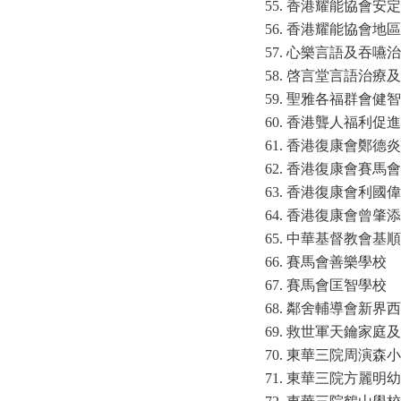
香港耀能協會安定
香港耀能協會地區
心樂言語及吞嚥治
啓言堂言語治療及
聖雅各福群會健智
香港聾人福利促進
香港復康會鄭德炎
香港復康會賽馬會
香港復康會利國偉
香港復康會曾肇添
中華基督教會基順
賽馬會善樂學校
賽馬會匡智學校
鄰舍輔導會新界西
救世軍天鑰家庭及
東華三院周演森小
東華三院方麗明幼