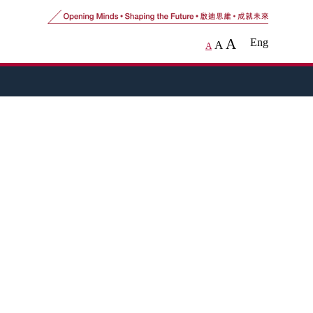
A
Eng
A
A