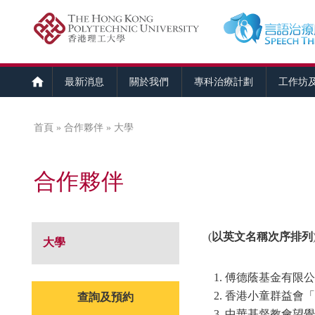
最新消息
關於我們
專科治療計劃
工作坊
首頁
»
合作夥伴
» 大學
您在這裡
合作夥伴
(
以英文名稱次序排列
大學
傅德蔭基金有限公
香港小童群益會「
查詢及預約
中華基督教會望覺