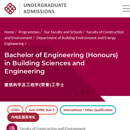
Skip
to
main
Breadcrumb
Home
Programmes
Our Faculty and Schools
Faculty of Construction
content
and Environment
Department of Building Environment and Energy
Engineering
Bachelor of Engineering (Honours)
in Building Sciences and
Engineering
建筑科学及工程学(荣誉)工学士
JUPAS
Non-JUPAS Year 1
International / Other Qualification
內地应届高考生
Faculty of Construction and Environment