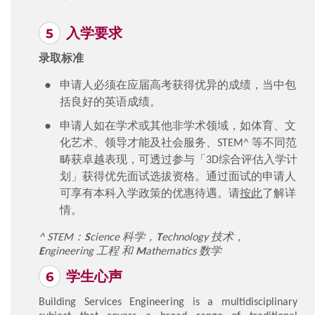
入学要求
录取标准
申请人必须在应届高考获得优异的成绩，当中包
括良好的英语成绩。
申请人如在学术或其他非学术领域，如体育、文
化艺术、领导才能及社会服务、STEM^ 等不同范
畴获卓越表现，可透过参与「3D综合评估入学计
划」获得优先面试选拔资格。通过面试的申请人
可享有本科入学政策的优惠待遇。请
按此
了解详
情。
^ STEM：
S
cience 科学，
T
echnology 技术，
E
ngineering 工程
和
M
athematics 数学
学生心声
Building Services Engineering is a multidisciplinary