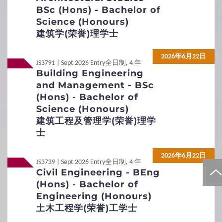
International / Other
Non-Local
Non-Local
International / Other Qualification
BSc (Hons) - Bachelor of
Qualification
Science (Honours)
建筑学(荣誉)理学士
Non-Local
Non-Local
內地应届高考生
內地应届高考生
2026年6月22日
JS3791 | Sept 2026 Entry
全日制, 4 年
无需附加文件
Building Engineering
and Management - BSc
1
入学要求
(Hons) - Bachelor of
Science (Honours)
基本入学资格
入学要求总览
建筑工程及管理学(荣誉)理学
士
去年热门专业课程
2026年6月22日
JS3739 | Sept 2026 Entry
全日制, 4 年
2
入学申请
Civil Engineering - BEng
(Hons) - Bachelor of
Engineering (Honours)
非本地申请人的定义
未满十八岁的学生
土木工程学(荣誉)工学士
申请办法及注意事项
申请学生签证手续