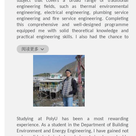
subject that covers a broad range of traditional
engineering fields, such as thermal environmental
engineering, electrical engineering, plumbing service
engineering and fire service engineering. Completing
this comprehensive and well-designed programme
equipped me with solid theoretical knowledge and
practical engineering skills. I also had the chance to
broaden my understanding of topics related to building
sustainability and learn about the latest developments in
阅读更多
building technologies. With increasing emphasis on
fostering a sustainable and low-carbon global economy,
I believe that building services engineers will play an
ever more important role in the sustainable building
industry.
During the four-year programme, I had plenty of
opportunities to participate in extracurricular activities
and develop my research interests. I joined an
international exchange programme, interned, and
obtained various scholarships. These study elements all
Studying at PolyU has been a most rewarding
encouraged me to push myself and constantly strive for
experience. As a student in the Department of Building
excellence. I am grateful for the opportunities and
Environment and Energy Engineering, I have gained not
support the department offers, and I genuinely