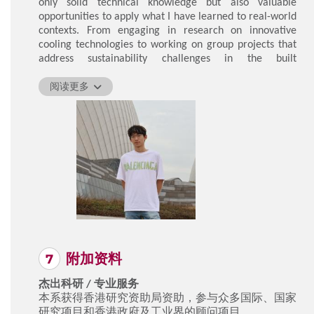
only solid technical knowledge but also valuable
appreciate my journey at PolyU.
opportunities to apply what I have learned to real-world
contexts. From engaging in research on innovative
LI Ming
cooling technologies to working on group projects that
address sustainability challenges in the built
environment, I have developed both analytical skills and
a sense of responsibility towards society.
阅读更多
What I appreciate most about PolyU is its strong
emphasis on experiential learning. Participating in
exchange programmes, summer internships, voluntary
teaching activities, and interdisciplinary collaborations
has allowed me to broaden my horizons beyond the
classroom. Further, the supportive learning environment
and vibrant hall life have made my university years truly
memorable.
To future students, I encourage you to stay curious, take
the initiative, and embrace every opportunity. PolyU
附加资料
offers much more than a degree - it provides a platform
to grow, contribute and make a difference.
杰出科研 / 专业服务
本系获得香港研究资助局资助，参与众多国际、国家
CHEN Yuxi
研究项目和香港政府及工业界的顾问项目。