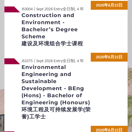
2026年6月22日
JS3004 | Sept 2026 Entry
全日制, 4 年
所需附加文件
查询方法
Construction and
Environment -
网上申请及程序示范
Bachelor’s Degree
Scheme
3
专才招生计划
建设及环境组合学士课程
3D综合评估入学计划
2026年6月22日
JS3375 | Sept 2026 Entry
全日制, 4 年
Environmental
4
招生政策
Engineering and
Sustainable
Development - BEng
本科组合学士课程
课程特色
(Hons) - Bachelor of
Engineering (Honours)
身体有残障及疾病人士
双重学籍
环境工程及可持续发展学(荣
誉)工学士
重新入学
学生宿舍
非本地生服务及活动
转校
2026年6月22日