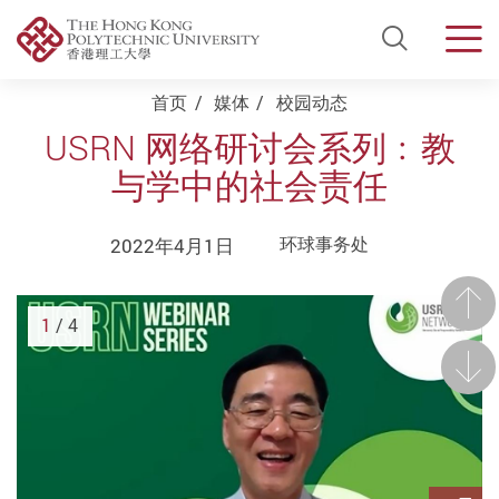
Open Si
Men
Start main content
首页
媒体
校园动态
USRN 网络研讨会系列﹕教
与学中的社会责任
2022年4月1日
环球事务处
前一
1
/ 4
后一