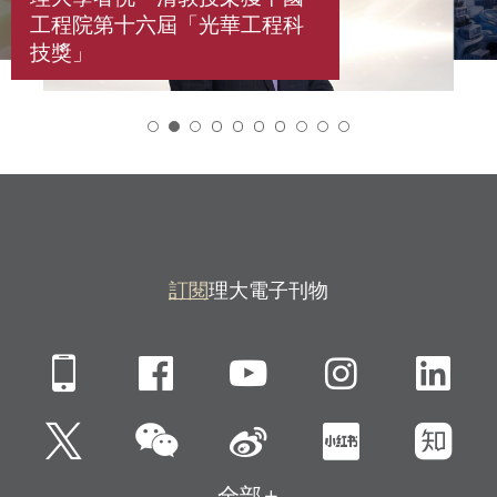
工程院第十六屆「光華工程科
技獎」
2
訂閱
理大電子刊物
Mobile
Facebook
YouTube
Instagra
Li
微信
Twitter
新浪微博
小紅書
知
全部