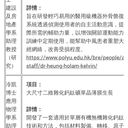
建設
詳情：
及房
旨在研發輕巧易用的醫用級機器外骨骼復
地產
系統透過偵測使用者的自主活動意識，提
學系
際所需的輔助力量，以增強關節運動能力
助理
訓練中定期使用，能幫助中風患者重塑大
教授
經網絡，改善受損程度。
（研
https://www.polyu.edu.hk/bre/people/a
究）
staff/dr-heung-holam-kelvin/
冷凱
項目：
博士
大尺寸二維雜化鈣鈦礦單晶薄膜生長
應用
物理
詳情：
學系
開發了一套適用於單層有機無機雜化鈣鈦
助理
技術和方法，包括材料製備、轉移、原子