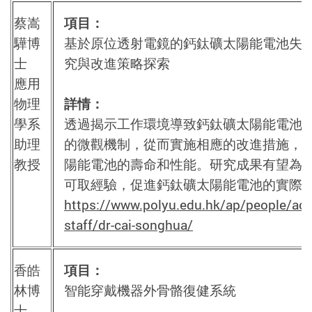
蔡嵩
項目：
驊博
基於原位透射電鏡的鈣鈦礦太陽能電池失
士
究與改進策略探索
應用
物理
詳情：
學系
透過揭示工作環境導致鈣鈦礦太陽能電池
助理
的微觀機制，從而實施相應的改進措施，
教授
陽能電池的壽命和性能。研究成果有望為
可取經驗，促進鈣鈦礦太陽能電池的實際
https://www.polyu.edu.hk/ap/people/ac
staff/dr-cai-songhua/
香皓
項目：
林博
智能穿戴機器外骨骼復健系統
士