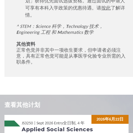
划」获得优先面试选拔资格。通过面试的申请人
可享有本科入学政策的优惠待遇。请
按此
了解详
情。
^ STEM：
S
cience 科学，
T
echnology 技术，
E
ngineering 工程
和
M
athematics 数学
其他资料
正常色觉并非其中一项收生要求，但申请者必须注
意，具有正常色觉可能是从事医学化验专业所需的入
职条件。
Local
Local
JUPAS
JUPAS
查看其他计划
Local
Local
Non-JUPAS Year 1
Non-JUPAS Year 1
2026年6月22日
JS3250 | Sept 2026 Entry
全日制, 4 年
Applied Social Sciences
International / Other