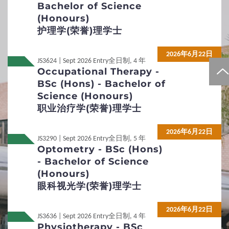
Bachelor of Science
所需附加文件
查询方法
(Honours)
护理学(荣誉)理学士
网上申请及程序示范
2026年6月22日
JS3624 | Sept 2026 Entry
全日制, 4 年
3
专才招生计划
Occupational Therapy -
BSc (Hons) - Bachelor of
Science (Honours)
3D综合评估入学计划
职业治疗学(荣誉)理学士
4
招生政策
2026年6月22日
JS3290 | Sept 2026 Entry
全日制, 5 年
Optometry - BSc (Hons)
本科组合学士课程
课程特色
- Bachelor of Science
(Honours)
身体有残障及疾病人士
双重学籍
眼科视光学(荣誉)理学士
重新入学
学生宿舍
2026年6月22日
JS3636 | Sept 2026 Entry
全日制, 4 年
非本地生服务及活动
转校
Physiotherapy - BSc