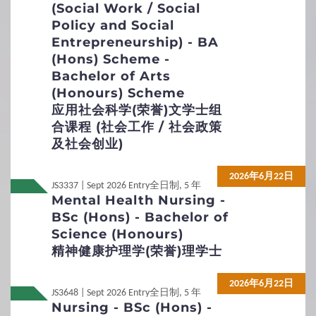
Non-Local
Non-Local
International / Other Qualification
(Social Work / Social
Qualification
Policy and Social
Entrepreneurship) - BA
Non-Local
Non-Local
內地应届高考生
內地应届高考生
(Hons) Scheme -
Bachelor of Arts
所需的附加文件
(Honours) Scheme
应用社会科学(荣誉)文学士组
自荐信
申请人同时须递交一篇以英文书写的自荐信。请按此
1
合课程 (社会工作 / 社会政策
入学要求
下载表格
。
及社会创业)
成绩表
基本入学资格
入学要求总览
2026年6月22日
其他
JS3337 | Sept 2026 Entry
全日制, 5 年
证书
去年热门专业课程
Mental Health Nursing -
BSc (Hons) - Bachelor of
Science (Honours)
2
入学申请
精神健康护理学(荣誉)理学士
非本地申请人的定义
未满十八岁的学生
2026年6月22日
JS3648 | Sept 2026 Entry
全日制, 5 年
申请办法及注意事项
申请学生签证手续
Nursing - BSc (Hons) -