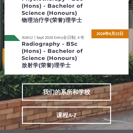
(Hons) - Bachelor of
5
费用/奖学金
Science (Honours)
物理治疗学(荣誉)理学士
政府资助课程的学费
2026年6月22日
JS3612 | Sept 2026 Entry
全日制, 4 年
其他费用及学习支出
经济援助及奖学金
Radiography - BSc
(Hons) - Bachelor of
6
Science (Honours)
常见问题
放射学(荣誉)理学士
常见问题
我们的系所和学校
课程A-Z