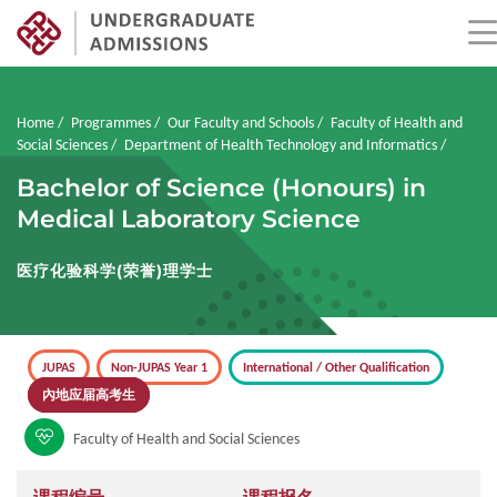
Skip
to
main
Breadcrumb
Home
Programmes
Our Faculty and Schools
Faculty of Health and
content
Social Sciences
Department of Health Technology and Informatics
Bachelor of Science (Honours) in
Medical Laboratory Science
医疗化验科学(荣誉)理学士
JUPAS
Non-JUPAS Year 1
International / Other Qualification
內地应届高考生
Faculty of Health and Social Sciences