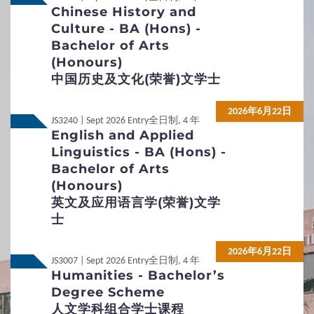
Chinese History and
International / Other
Non-Local
Non-Local
International / Other Qualification
Culture - BA (Hons) -
Qualification
Bachelor of Arts
(Honours)
Non-Local
Non-Local
內地应届高考生
內地应届高考生
中国历史及文化(荣誉)文学士
无需附加文件
2026年6月22日
JS3240 | Sept 2026 Entry
全日制, 4 年
English and Applied
1
入学要求
Linguistics - BA (Hons) -
Bachelor of Arts
基本入学资格
入学要求总览
(Honours)
英文及应用语言学(荣誉)文学
去年热门专业课程
士
2026年6月22日
2
入学申请
JS3007 | Sept 2026 Entry
全日制, 4 年
Humanities - Bachelor’s
Degree Scheme
非本地申请人的定义
未满十八岁的学生
人文学科组合学士课程