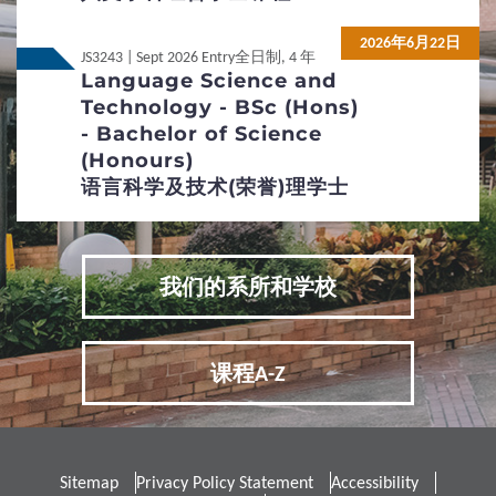
申请办法及注意事项
申请学生签证手续
2026年6月22日
JS3243 | Sept 2026 Entry
全日制, 4 年
所需附加文件
查询方法
Language Science and
Technology - BSc (Hons)
网上申请及程序示范
- Bachelor of Science
(Honours)
3
专才招生计划
语言科学及技术(荣誉)理学士
3D综合评估入学计划
我们的系所和学校
4
招生政策
本科组合学士课程
课程特色
课程A-Z
身体有残障及疾病人士
双重学籍
重新入学
学生宿舍
Sitemap
Privacy Policy Statement
Accessibility