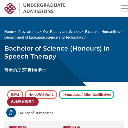
Skip
to
main
Breadcrumb
Home
Programmes
Our Faculty and Schools
Faculty of Humanities
content
Department of Language Science and Technology
Bachelor of Science (Honours) in
Speech Therapy
言语治疗(荣誉)理学士
JUPAS
Non-JUPAS Year 1
International / Other Qualification
內地应届高考生
Faculty of Humanities