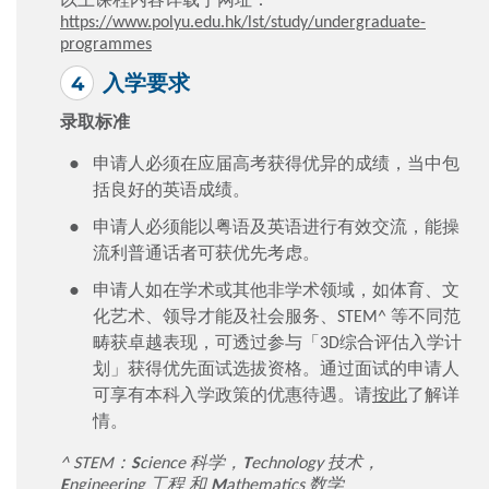
https://www.polyu.edu.hk/lst/study/undergraduate-
programmes
入学要求
录取标准
申请人必须在应届高考获得优异的成绩，当中包
括良好的英语成绩。
申请人必须能以粤语及英语进行有效交流，能操
流利普通话者可获优先考虑。
申请人如在学术或其他非学术领域，如体育、文
化艺术、领导才能及社会服务、STEM^ 等不同范
畴获卓越表现，可透过参与「3D综合评估入学计
划」获得优先面试选拔资格。通过面试的申请人
可享有本科入学政策的优惠待遇。请
按此
了解详
情。
^ STEM：
S
cience 科学，
T
echnology 技术，
E
ngineering 工程
和
M
athematics 数学