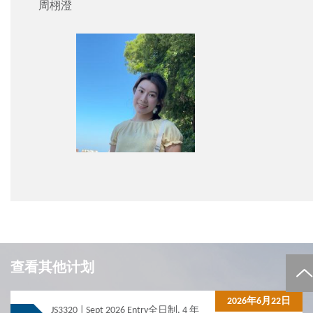
周栩澄
Local
Local
JUPAS
JUPAS
查看其他计划
Local
Local
Non-JUPAS Year 1
Non-JUPAS Year 1
2026年6月22日
JS3320 | Sept 2026 Entry
全日制, 4 年