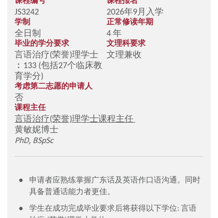
课程编号
课程报名
JS3242
2026年9月入学
学制
正常修读年期
全日制
4 年
毕业的学分要求
文理科要求
言语治疗(荣誉)理学士
文理兼收
︰133 (包括27个临床教
育学分)
考虑第二志愿的申请人
否
课程主任
言语治疗(荣誉)理学士课程主任
黄敏妮博士
PhD, BSpSc
申请者应熟练掌握广东话及英语作口语沟通。同时
具备普通话能力者更佳。
学生在成功完成毕业要求后将获得以下学位: 言语