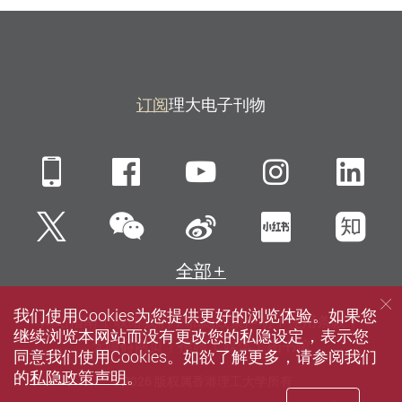
订阅
理大电子刊物
Mobile
Facebook
YouTube
Instagra
Li
微信
Twitter
新浪微博
小红书
知
全部
我们使用Cookies为您提供更好的浏览体验。如果您
网站指南
联络我们
私隐政策声明
使用条款
继续浏览本网站而没有更改您的私隐设定，表示您
无障碍网页
招聘
媒体
图书馆
同意我们使用Cookies。如欲了解更多，请参阅我们
的
私隐政策声明
。
© 2026 版权属香港理工大学所有