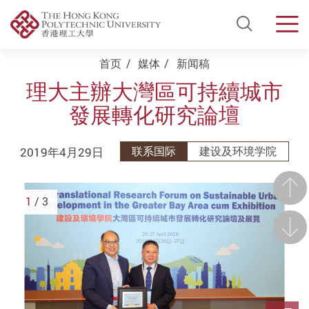
Open Si
Men
Start main content
首页
媒体
新闻稿
理大主辦大灣區可持續城市
發展轉化研究論壇
2019年4月29日
联系国际
建设及环境学院
前一
1
/ 3
后一