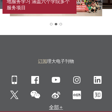
地服务学习 涵盖六个学院多个
服务项目
2
订阅
理大电子刊物
Mobile
Facebook
YouTube
Instagra
Li
微信
Twitter
新浪微博
小红书
知
全部