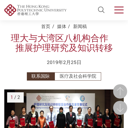
Open Si
Men
Start main content
首页
媒体
新闻稿
理大与大湾区八机构合作
推展护理研究及知识转移
2019年2月25日
联系国际
医疗及社会科学院
前一
1
/ 2
后一