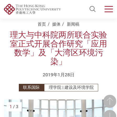
Open Si
Men
Start main content
首页
媒体
新闻稿
理大与中科院两所联合实验
室正式开展合作研究「应用
数学」及「大湾区环境污
染」
2019年1月28日
联系国际
理学院 | 建设及环境学院
前一
1
/ 3