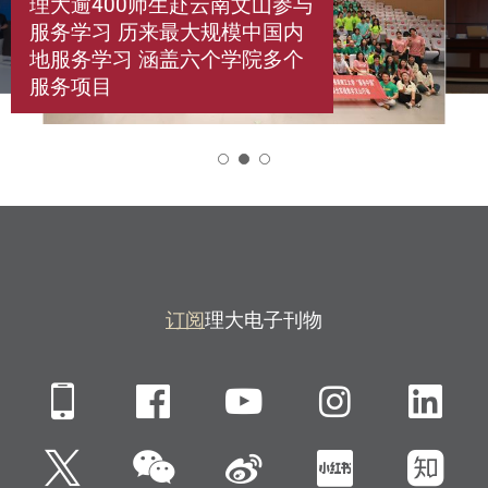
理大逾400师生赴云南文山参与
服务学习 历来最大规模中国内
地服务学习 涵盖六个学院多个
服务项目
2
订阅
理大电子刊物
Mobile
Facebook
YouTube
Instagra
Li
微信
Twitter
新浪微博
小红书
知