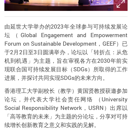
由延世大学举办的
2023
年全球参与可持续发展论
坛（
Global Engagement and Empowerment
Forum on Sustainable Development
，
GEEF
）已
于
2
月
2
日至
3
日圆满举办，论坛以「转折点：从危
机到机遇」为主题，旨在审视各方在
2030
年前实
现联合国可持续发展目标（
SDGs
）所取得的工作
进展，并探讨共同实现
SDGs
的未来方向。
香港理工大学副校长（
教学）
黄国贤教授获邀参加
论坛，并代表大学社会责任网络
（
University
Social Responsibility Network
，
USRN
）出席以
「高等教育的未来」为主题的分论坛，分享对可持
续增长创新教育之意义和实践的见解。