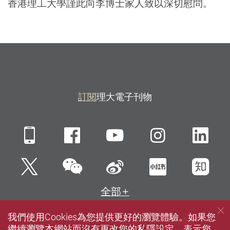
香港理工大學謹此向李博士家人致以深切慰問。
訂閱
理大電子刊物
Mobile
Facebook
YouTube
Instagra
Li
微信
Twitter
新浪微博
小紅書
知
全部
我們使用Cookies為您提供更好的瀏覽體驗。如果您
網站指南
聯絡我們
私隱政策聲明
使用條款
繼續瀏覽本網站而沒有更改您的私隱設定，表示您