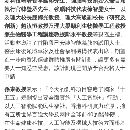
新科技署署長李國彬先生、強腦科技創始人兼首席
執行官韓璧丞先生、強腦科技代表徐智雯女士
、以
及
理大校長滕錦光教授、理大高級副校長（研究及
創新）趙汝恒教授
及
理大梁顯利生物醫學工程教授
兼生物醫學工程講座教授鄭永平教授
等親臨主禮。
活動亦邀請了首階段已安裝智能義肢的試用人士、
醫療康復領域專家及社會福利機構代表出席，期望
進一步向香港傷健群體推廣有關計劃，讓更多有需
要人士知悉並受惠。該計劃現已開放予合資格人士
申請。
孫東教授
表示：「今天的創科項目響應了國家『十
五五』規劃提出要全面實施『人工智能+』行動，
以人工智能賦能民生福祉。香港科研實力雄厚，擁
有五所世界百強大學及兩間全球前40的醫學院，
在生命健康科技、人工智能及機械人技術方面根基