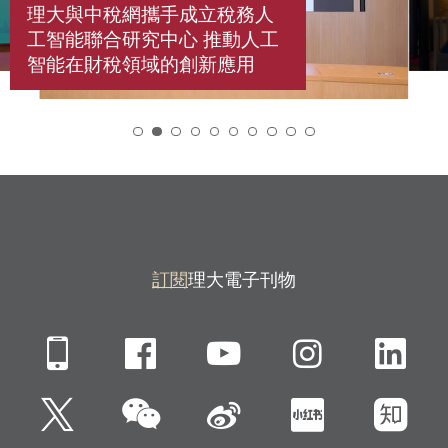
理大與中稅網攜手成立稅務人
工智能聯合研究中心 推動人工
智能在財稅領域的創新應用
2
訂閱
理大電子刊物
Mobile
Facebook
YouTube
Instagra
Li
微信
Twitter
新浪微博
小紅書
知