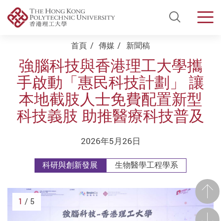
Open Si
Men
Start main content
首頁
傳媒
新聞稿
強腦科技與香港理工大學攜
手啟動「惠民科技計劃」 讓
本地截肢人士免費配置新型
科技義肢 助推醫療科技普及
2026年5月26日
科研與創新發展
生物醫學工程學系
前一
1
/ 5