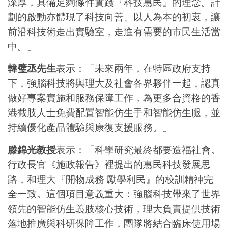
深厚，具備足夠條件實踐『科技惠民』的理念。計
劃的啟動亦體現了科技向善、以人為本的初衷，讓
前沿科技術走出實驗室，走進有需要的市民生活當
中。」
韓璧丞先生
表示：「未來兩年，在特區政府支持
下，強腦科技將與理大及社會各界夥伴一起，認真
做好專案實施和服務保障工作，為更多合資格的香
港截肢人士免費配置智能仿生手和智能仿生腿，並
持續優化產品體驗與康復支援服務。」
滕錦光教授
表示：「科學研究最終都要造福社會。
行政長官《施政報告》裡提出的惠民科技發展思
路，和理大『開物成務 勵學利民』的校訓精神完
全一致。這個項目意義重大：強腦科技帶來了世界
領先的智能仿生義肢核心技術，理大負責提供技術
落地推廣與科研保障工作，團隊將結合臨床使用場