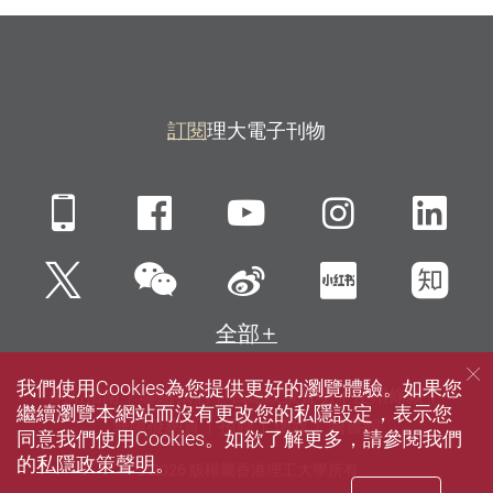
訂閱
理大電子刊物
Mobile
Facebook
YouTube
Instagra
Li
微信
Twitter
新浪微博
小紅書
知
全部
我們使用Cookies為您提供更好的瀏覽體驗。如果您
網站指南
聯絡我們
私隱政策聲明
使用條款
繼續瀏覽本網站而沒有更改您的私隱設定，表示您
無障礙網頁
招聘
傳媒
圖書館
同意我們使用Cookies。如欲了解更多，請參閱我們
的
私隱政策聲明
。
© 2026 版權屬香港理工大學所有