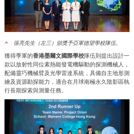
張亮先生（左三）頒獎予亞軍德望學校隊伍。
獲得季軍的
香港墨爾文國際學校
隊伍則提出
設計一
款
以放射性同位素熱能發電機驅動的探測機械人，
配備靈巧機械臂及光學雷達系統，具備自主地形測
繪及資源勘探能力，適合在月球南極永久陰影區執
行長期探索與測量任務。