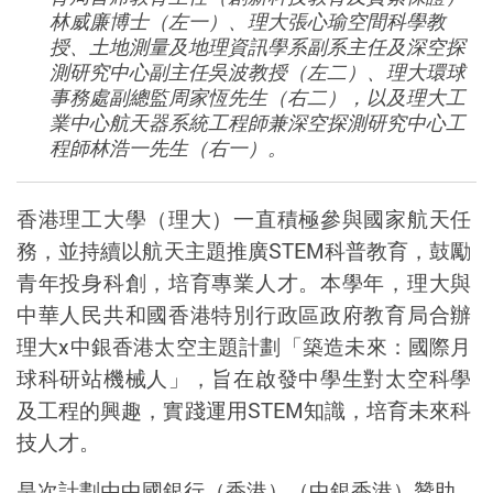
林威廉博士（左一）、理大張心瑜空間科學教
授、土地測量及地理資訊學系副系主任及深空探
測研究中心副主任吳波教授（左二）、理大環球
事務處副總監周家恆先生（右二），以及理大工
業中心航天器系統工程師兼深空探測研究中心工
程師林浩一先生（右一）。
香港理工大學（理大）一直積極參與國家航天任
務，並持續以
航天
主題推廣
STEM
科普教育，鼓勵
青年投身科創，培育專業人才
。
本學年，
理大
與
中華人民共和國香港特別行政區政府教育局合辦
理大
x
中銀香港太空主題計劃「
築造未來：國際月
球科研站機械人
」，旨在啟發中學生對太空科學
及工程的興趣，實踐運用
STEM
知識，培育
未來科
技
人才。
是次計劃由
中國銀行（香港）（中銀香港）贊助，