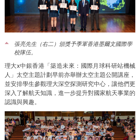
張亮先生（右二）頒獎予季軍香港墨爾文國際學
校隊伍。
理大
x
中銀香港「
築造未來：國際月球科研站機械
人
」
太空主題
計劃早前亦舉辦太空主題公開講座，
並安排學生參觀理大深空探測研究中心，讓他們更
深入了解航天知識，進一步提升對國家航天事業的
認識與興
趣
。