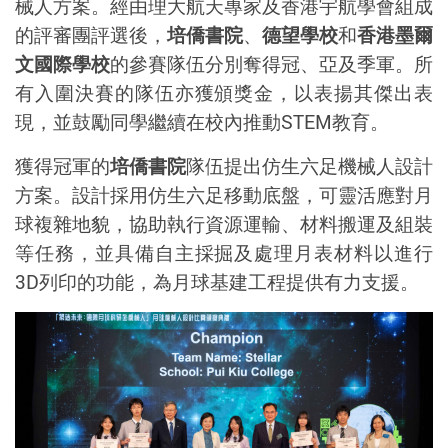
械人方
案
。經由理大航天專家及香港宇航學會組成
的評審團評選後，
培僑書院
、
德望學校
和
香港墨爾
文國際學校
的參賽隊伍分別奪得冠、亞及季軍。所
有入圍決賽的隊伍亦獲頒獎金，以表揚其傑出表
現，並鼓勵同學繼續在校內推動
STEM
教育。
獲得冠軍的
培僑書院
隊伍提出仿生六足機械人設計
方案。設計採用仿生六足移動底盤，可靈活應對月
球複雜地貌，協助執行資源運輸、材料搬運及組裝
等任務，並具備自主採掘及處理月表材料以進行
3D
列印的功能，為月球基建工程提供有力支援。