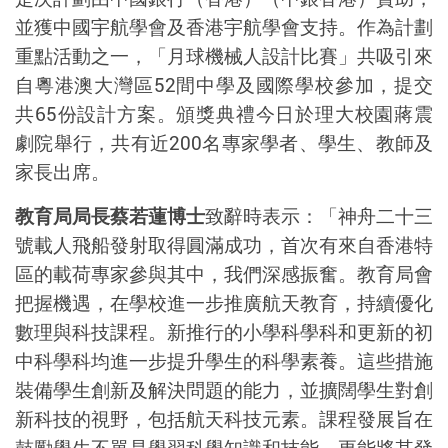
並獲中國宇航學會及香港宇航學會支持。作為計劃
重點活動之一，「月球
機械人
設計比賽」共吸引來
自粵港澳大灣區
52
間中學及國際學校參加，提交
共
65
份設計方案。頒獎典禮今日於理大校園蔣震
劇院舉行，共有近
200
名專家學者、學生、教師及
家長出席。
教育局局長蔡若蓮博士
致辭時表示：「神舟二十三
號載人飛船發射取得圓滿成功，首次有來自香港特
區的載荷專家參與其中，我們深感振奮。教育局會
把握機遇，在學校進一步推廣航天教育，持續優化
數理與科技課程。新推行的小學科學科和更新的初
中科學科均進一步提升學生的科學素養。這些措施
裝備學生創新及解決問題的能力，並擴闊學生對創
新科技的視野，包括航天科技元素。課程發展旨在
鼓勵學生不單是學習科學知識和技能，更能將其發