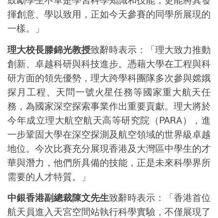
揮創意、學以致用，正如今天參賽的同學所展現的
一樣。」
理大校長
滕錦光教授
致辭時表示：「理大致力推動
創新、卓越科研與科技進步。憑藉大學在工程與科
研方面的領先優勢，理大跨學科團隊多次參與嫦娥
探月工程、天問一號火星任務等國家重大航天任
務，為國家深空探索事業作出重要貢獻。理大將於
今年成立理大航空航天高等研
究院
（
PARA
），進
一步鞏固大
學在深空探測及航空
領域的世界級卓越
地位。今次比賽充分展現香港及大灣區中學生的才
華與潛力，他們所具備的技能，正是未來科學界所
需要的人才
特質
。」
中銀香港副總裁陳文先生
致辭時表示：「香港首位
航天員進入天宮空間站執行科學實驗，不僅展現了