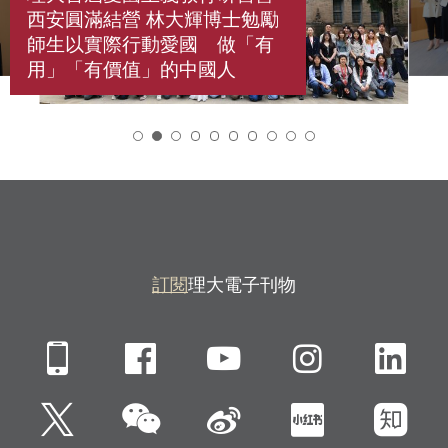
西安圓滿結營 林大輝博士勉勵
師生以實際行動愛國 做「有
用」「有價值」的中國人
2
訂閱
理大電子刊物
Mobile
Facebook
YouTube
Instagra
Li
微信
Twitter
新浪微博
小紅書
知