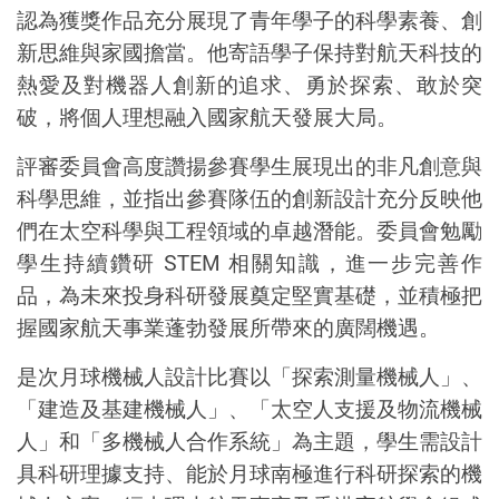
認為獲獎作品充分展現了青年學子的科學素養、創
新思維與家國擔當。他寄語學子保持對航天科技的
熱愛及對機器人創新的追求、勇於探索、敢於突
破，將個人理想融入國家航天發展大局。
評審委員會高度讚揚參賽學生展現出的非凡創意與
科學思維，並指出參賽隊伍的創新設計充分反映他
們在太空科學與工程
領域
的卓越潛能。委員會勉勵
學生持續鑽研
STEM
相關知識，進一步完善作
品，為未來投身科研發展奠定
堅實
基礎，並積極把
握國家航天事業蓬勃發展所帶來的廣闊機遇。
是次月球
機械人
設計比賽以「
探索測量機械人
」、
「
建造及基建機械人
」、「
太空人支援及物流機械
人
」和「
多機械人合作系統
」為主題，學生需設計
具科研理據支持、能於月球南極進行科研探索的機