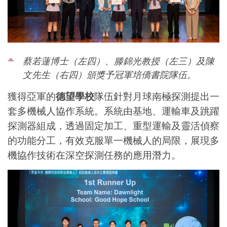
蔡若蓮博士（左四）、滕錦光教授（左三）及陳
文先生（右四）頒獎予冠軍培僑書院隊伍。
獲得亞軍的
德望學校
隊伍
針對月球南極探測提出一
套多機械人協作系統。系統由基地、運輸車及跳躍
探測器組成，透過固定加工、重型運輸
及
靈活偵察
的功能分工，有效克服單一機械人的局限，展現多
機協作技術在深空探測任務的應用潛力。