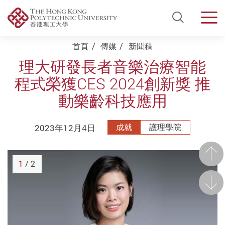
Open Si
Men
Start main content
首頁
傳媒
新聞稿
理大研發長者音樂治療智能
程式榮獲CES 2024創新獎 推
動樂齡科技應用
2023年12月4日
成就
護理學院
前一
1
/ 2
後一