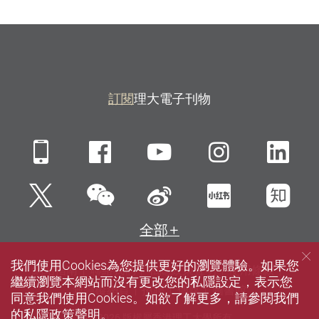
訂閱
理大電子刊物
Mobile
Facebook
YouTube
Instagra
Li
微信
Twitter
新浪微博
小紅書
知
全部
我們使用Cookies為您提供更好的瀏覽體驗。如果您
網站指南
聯絡我們
私隱政策聲明
使用條款
繼續瀏覽本網站而沒有更改您的私隱設定，表示您
無障礙網頁
招聘
傳媒
圖書館
同意我們使用Cookies。如欲了解更多，請參閱我們
的
私隱政策聲明
。
© 2026 版權屬香港理工大學所有