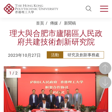
Open Si
Men
Start main content
首頁
傳媒
新聞稿
理大與合肥市廬陽區人民政
府共建技術創新研究院
2023年10月27日
活動
研究及創新事務處
前一
1
/ 2
後一