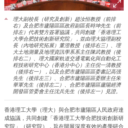
理大副校長（研究及創新）趙汝恒教授（前排
右）及合肥市廬陽區區政府副區長時坤先生（前
排左）代表雙方簽署協議，共同創建「香港理工
大學合肥技術創新研究院」，並由理大協理副校
長（內地研究拓展）董澄教授（後排右三）、理
大土地測量及地理資訊學系系主任陳武教授（後
排右二）、理大國家軌道交通電氣化與自動化工
程技術研究中心（香港分中心）主任倪一清教授
（後排右一），以及合肥市廬陽區區委書記高强
先生（後排左三）、合肥市廬陽區區委辦主任朱
華軍先生（後排左二）、合肥市廬陽區廬陽經濟
開發區管委會主任沈兵先生（後排左一）見證。
香港理工大學（理大）與合肥市廬陽區人民政府達
成協議，共同創建「香港理工大學合肥技術創新研
究院」（研究院），旨在開展深度有效的產學研合