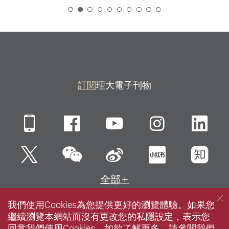
2
訂閱
理大電子刊物
Mobile
Facebook
YouTube
Instagra
Li
微信
Twitter
新浪微博
小紅書
知
全部
我們使用Cookies為您提供更好的瀏覽體驗。如果您
網站指南
聯絡我們
私隱政策聲明
使用條款
繼續瀏覽本網站而沒有更改您的私隱設定，表示您
無障礙網頁
招聘
傳媒
圖書館
同意我們使用Cookies。如欲了解更多，請參閱我們