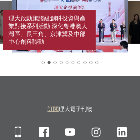
理大啟動旗艦級創科投資與產
業對接系列活動 深化粵港澳大
灣區、長三角、京津冀及中部
中心創科聯動
2
訂閱
理大電子刊物
Mobile
Facebook
YouTube
Instagra
Li