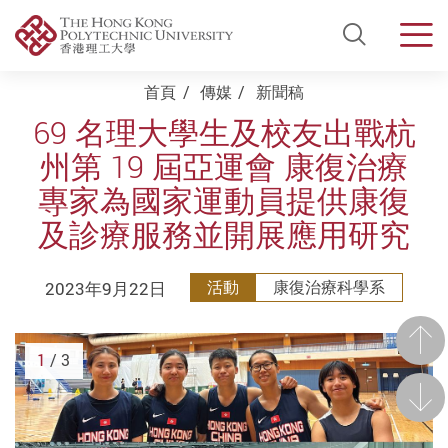
Open Si
Men
Start main content
首頁
傳媒
新聞稿
69 名理大學生及校友出戰杭
州第 19 屆亞運會 康復治療
專家為國家運動員提供康復
及診療服務並開展應用研究
2023年9月22日
活動
康復治療科學系
前一
1
/ 3
後一