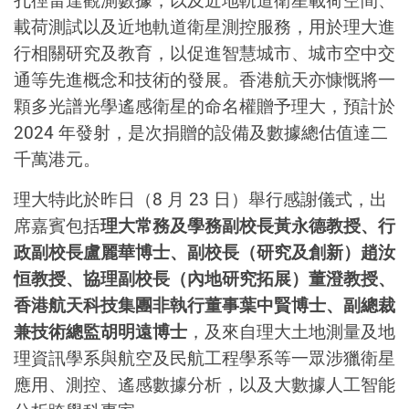
孔徑雷達觀測數據，以及近地軌道衛星載荷空間、
載荷測試以及近地軌道衛星測控服務，用於理大進
行相關研究及教育，以促進智慧城市、城市空中交
通等先進概念和技術的發展。香港航天亦慷慨將一
顆多光譜光學遙感衛星的命名權贈予理大，預計於
2024 年發射，是次捐贈的設備及數據總估值達二
千萬港元。
理大特此於昨日（8 月 23 日）舉行感謝儀式，出
席嘉賓包括
理大常務及學務副校長黃永德教授、行
政副校長盧麗華博士、副校長（研究及創新）趙汝
恒教授、協理副校長（內地研究拓展）董澄教授、
香港航天科技集團非執行董事葉中賢博士、副總裁
兼技術總監胡明遠博士
，及來自理大土地測量及地
理資訊學系與航空及民航工程學系等一眾涉獵衛星
應用、測控、遙感數據分析，以及大數據人工智能