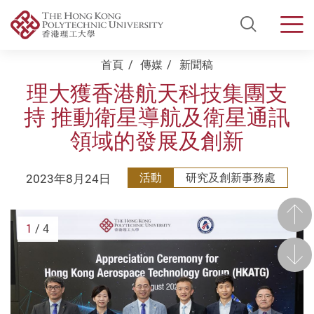
Open Si
Men
Start main content
首頁
傳媒
新聞稿
理大獲香港航天科技集團支
持 推動衛星導航及衛星通訊
領域的發展及創新
2023年8月24日
活動
研究及創新事務處
前一
1
/ 4
後一