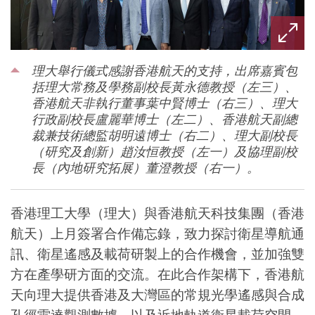
理大舉行儀式感謝香港航天的支持，出席嘉賓包
括理大常務及學務副校長黃永德教授（左三）、
香港航天非執行董事葉中賢博士（右三）、理大
行政副校長盧麗華博士（左二）、香港航天副總
裁兼技術總監胡明遠博士（右二）、理大副校長
（研究及創新）趙汝恒教授（左一）及協理副校
長（內地研究拓展）董澄教授（右一）。
香港理工大學（理大）與香港航天科技集團（香港
航天）上月簽署合作備忘錄，致力探討衛星導航通
訊、衛星遙感及載荷研製上的合作機會，並加強雙
方在產學研方面的交流。在此合作架構下，香港航
天向理大提供香港及大灣區的常規光學遙感與合成