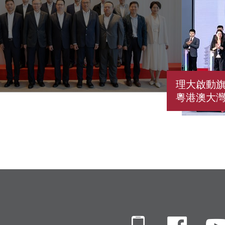
理大啟動旗
粵港澳大