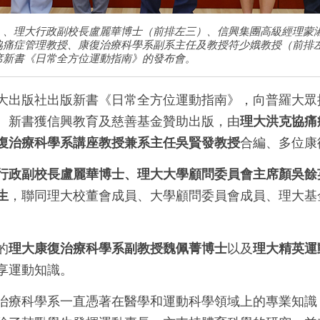
）、理大行政副校長盧麗華博士（前排左三）、信興集團高級經理蒙
協痛症管理教授、康復治療科學系副系主任及教授符少娥教授（前排
席新書《日常全方位運動指南》的發布會。
大出版社出版新書《日常全方位運動指南》，向普羅大眾
。新書獲信興教育及慈善基金贊助出版，由
理大洪克協痛
復治療科學系講座教授兼系主任吳賢發教授
合編、多位康
行政副校長盧麗華博士、理大大學顧問委員會主席顏吳餘
生
，聯同理大校董會成員、大學顧問委員會成員、理大基
的
理大康復治療科學系副教授魏佩菁博士
以及
理大精英運
享運動知識。
治療科學系一直憑著在醫學和運動科學領域上的專業知識