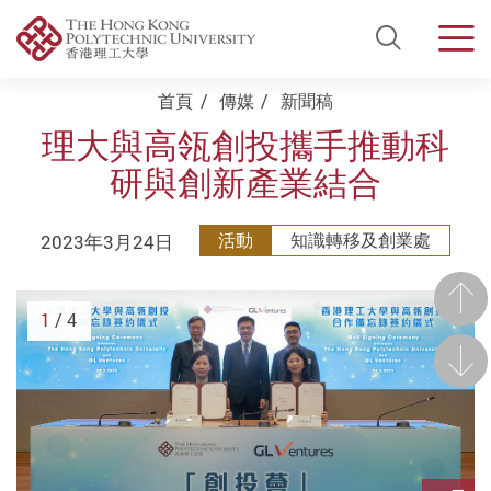
Open Si
Men
Start main content
首頁
傳媒
新聞稿
理大與高瓴創投攜手推動科
研與創新產業結合
2023年3月24日
活動
知識轉移及創業處
前一
1
/ 4
後一