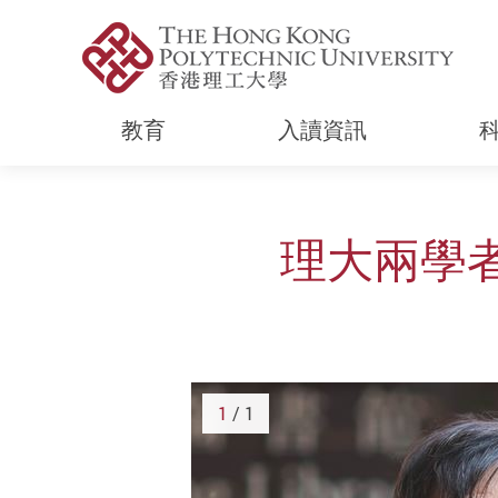
教育
入讀資訊
Start main content
理大兩學
1
/ 1