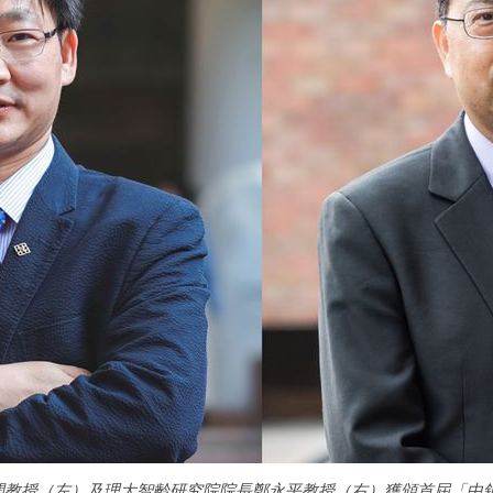
開教授（左）及理大智齡研究院院長鄭永平教授（右）獲頒首屆「中