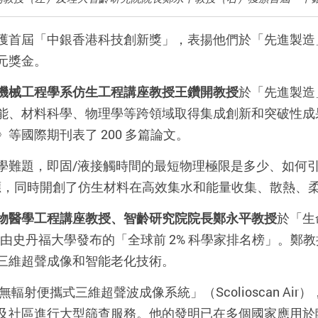
獲首屆「中銀香港科技創新獎」，表揚他們於「先進製造
元獎金。
機械工程學系仿生工程講座教授王鑽開教授
於「先進製造
能、材料科學、物理學等跨領域取得集成創新和突破性成
等國際期刊表了 200 多篇論文。
學難題，即固/液接觸時間的最短物理極限是多少、如何
效應，同時開創了仿生材料在高效集水和能量收集、散熱、
物醫學工程講座教授、智齡研究院院長鄭永平教授
於「生
2 年躋身由史丹福大學發布的「全球前 2% 科學家排名榜」
三維超聲成像和智能老化技術。
輻射便攜式三維超聲波成像系統」（Scolioscan Ai
及社區進行大型篩查服務。他的發明已在多個國家應用於