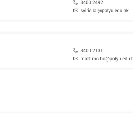
3400 2492
syiris.lai@polyu.edu.hk
3400 2131
matt-mc.ho@polyu.edu.