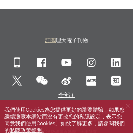
訂閱
理大電子刊物
Mobile
Facebook
YouTube
Instagra
Li
微信
Twitter
新浪微博
小紅書
知
全部
我們使用Cookies為您提供更好的瀏覽體驗。如果您
網站指南
聯絡我們
私隱政策聲明
使用條款
繼續瀏覽本網站而沒有更改您的私隱設定，表示您
無障礙網頁
招聘
傳媒
圖書館
同意我們使用Cookies。如欲了解更多，請參閱我們
的
私隱政策聲明
。
© 2026 版權屬香港理工大學所有