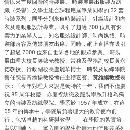
情以來首度回歸的時裝展。 時裝展展出服裝及紡
織（榮譽）文學士組合課程應屆畢業同學的 32 套
時裝系列，同學分別來自時裝設計、針織設計和內
衣及運動服設計專業。吸引了超過 700 位具有影
響力的業界人士、知名服裝設計師、時尚媒體、時
裝部落客及傳媒朋友出席。同時，網上直播亦吸引
了超過 7000 位來自世界各地的觀眾參與。 時裝
展由理大校長滕錦光教授、常務及學務副校長黃永
德教授、行政副校長盧麗華博士、時裝及紡織學院
暫任院長黃維揚教授擔任主禮嘉賓。
黃維揚教授
表
示﹕「今年對理大來說是獨特的一年，我們不僅慶
祝 85 周年校慶，亦慶祝紡織及服裝學系升格為獨
立的時裝及紡織學院。學系於 1957 年成立，在這
65 年的傳承中，學院肩負著理大的教育使命前
行，包括卓越的科研與教學。」 在學院的紮實培
育與訓練下，一眾入圍的學生都展示他們服裝系列