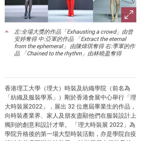
左:全場大獎的作品「Exhausting a crowd」由曾
安婷奪得 中:亞軍的作品 「Extract the eternal
from the ephemeral」 由陳煒琪奪得 右:季軍的作
品 「Chained to the rhythm」由林曉盈奪得
香港理工大學（理大）時裝及紡織學院（前名為
「紡織及服裝學系」）剛於香港會展中心舉行「理
大時裝展2022」，展出 32 位應屆畢業生的作品，
向時裝產業界、家人及朋友盡顯他們在服裝設計上
獨到的創意和設計才華。 「理大時裝展 2022」為
學院升格後的第一場大型時裝活動，亦是學院自疫