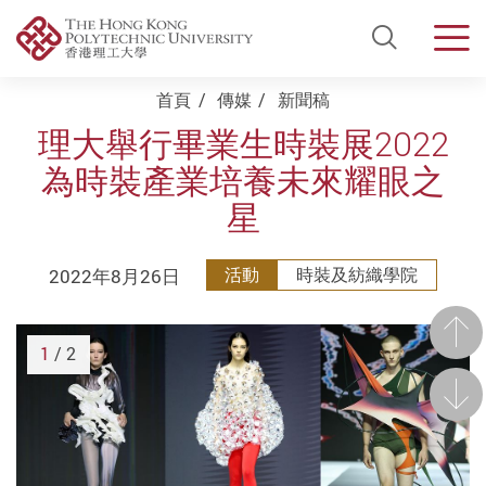
Open Si
Men
Start main content
首頁
傳媒
新聞稿
理大舉行畢業生時裝展2022
為時裝產業培養未來耀眼之
星
2022年8月26日
活動
時裝及紡織學院
前一
1
/ 2
後一