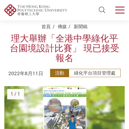
Open Si
Men
Start main content
首頁
傳媒
新聞稿
理大舉辦「全港中學綠化平
台園境設計比賽」 現已接受
報名
2022年8月11日
活動
綠化平台項目管理處
1
/ 1