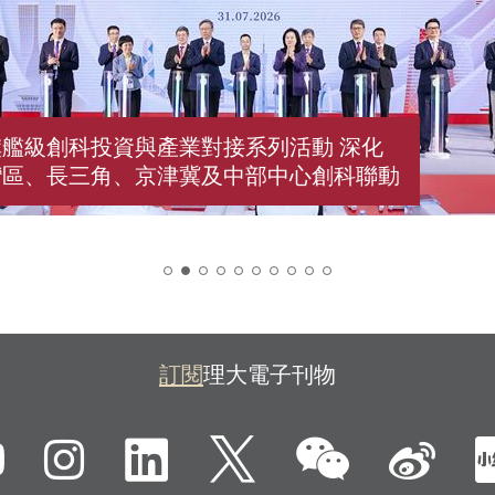
艦級創科投資與產業對接系列活動 深化
灣區、長三角、京津冀及中部中心創科聯動
2
訂閱
理大電子刊物
微信
ebook
YouTube
Instagram
LinkedIn
Twitter
新