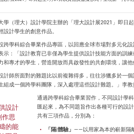
大學（理大）設計學院主辦的「理大設計展2021」即日起
輕設計學生的創意作品。
設跨學科綜合畢業作品專區，以回應全球市場對多元化設
表示：「設計教育已
非
僅為學生提供設計技能方面的訓練
力和專才的學生，營造開放而具啟發性的共創環境，讓他
設計師所面對的難題比以前複雜得多，往往涉獵多於一個
生組成一個跨學科團隊，深入處理這些設計難題。」李教
通過跨學科綜合畢業習作，不同設計學科
供設計
匯起來，為不同題旨作出各種可行的設計
共有三項作品，分別為：
創作思
疇的能
「隔|體驗」
——以用家為本的嶄新隔