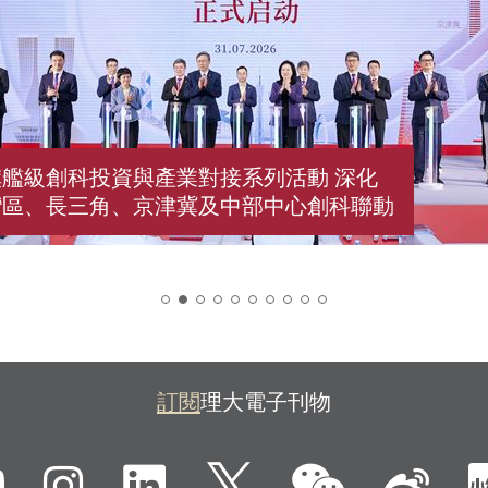
艦級創科投資與產業對接系列活動 深化
灣區、長三角、京津冀及中部中心創科聯動
2
訂閱
理大電子刊物
微信
ebook
YouTube
Instagram
LinkedIn
Twitter
新