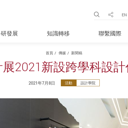
Open Site 
EN
分享
科研發展
知識轉移
聯繫國際
首頁
傳媒
新聞稿
展2021新設跨學科設
2021年7月8日
活動
設計學院