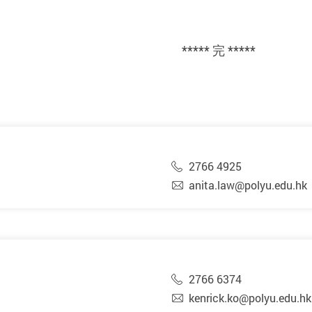
***** 完 *****
2766 4925
anita.law@polyu.edu.hk
2766 6374
kenrick.ko@polyu.edu.hk