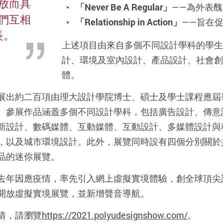
放而具
「Never Be A Regular」
——為外表
們互相
「Relationship in Action」
——旨在
長。
上述項目由來自多個不同設計學科的學生
計、環境及室內設計、產品設計、社會創
體。
展出約二百項由理大設計學院博士、碩士及學士課程應屆
。參展作品涵蓋多個不同設計學科，包括廣告設計、傳意
新設計、數碼媒體、互動媒體、互動設計、多媒體設計與
，以及城市環境設計。此外，展覽同時設有四個分別關於
品的迷你展覽。
去年因應疫情，率先引入網上虛擬實境體驗，創全球頂尖
開放虛擬實境展覽，並新增聲音導航。
情，請瀏覽
https://2021.polyudesignshow.com/
。