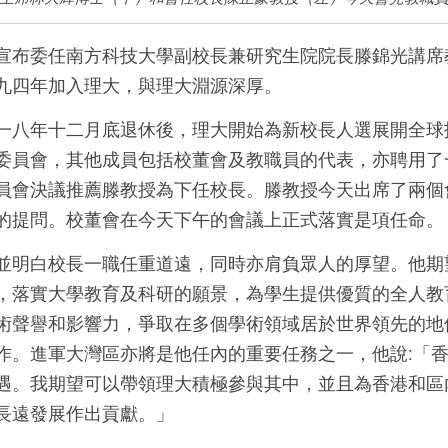
宣布委任南方科技大學副校長兼研究生院院長滕錦光講席
九四年加入理大，與理大淵源深厚。
一八年十二月底退休後，理大開始為新校長人選展開全球
委員會，其他成員包括校董會及教職員的代表，亦聘用了
員會決議推薦滕教授為下任校長。滕教授今天出席了兩個
的提問。校董會在今天下午的會議上正式落實是項任命。
並明白校長一職任重道遠，同時亦肩負眾人的厚望。他期
，落實大學教育及科研的願景，為學生提供優質的全人教
術聲譽和影響力，爭取在多個學術領域居於世界領先的地
作。進軍大灣區亦將是他任內的重要任務之一，他說:「
遇。我期望可以帶領理大積極參與其中，並且為香港和區
長遠發展作出貢獻。」