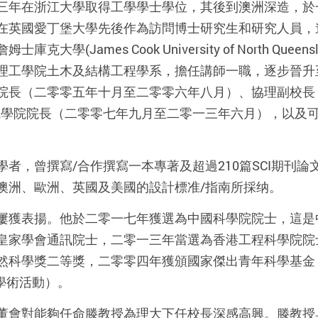
三年在浙江大學取得工學學士學位，其後到澳洲深造，於
在英國愛丁堡大學先後作為訪問博士研究生和研究人員，
學(James Cook University of North Que
理工學院土木及結構工程學系，擔任講師一職，逐步晉升至
院長（二零零五年十月至二零零六年八月）、協理副校長
境學院院長（二零零七年九月至二零一三年六月），以及
者，曾撰寫/合作撰寫一本專著及超過210篇SCI期刊
澳洲、歐洲、英國及美國的設計標准/指南所採纳。
屢獲表揚。他於二零一七年獲選為中國科學院院士，這是
皇家學會通訊院士，二零一三年當選為香港工程科學院院
然科學獎二等獎，二零零四年獲頒國家傑出青年科學基金
及學術活動）。
董會對能夠任命滕教授為理大下任校長深感高興。滕教授